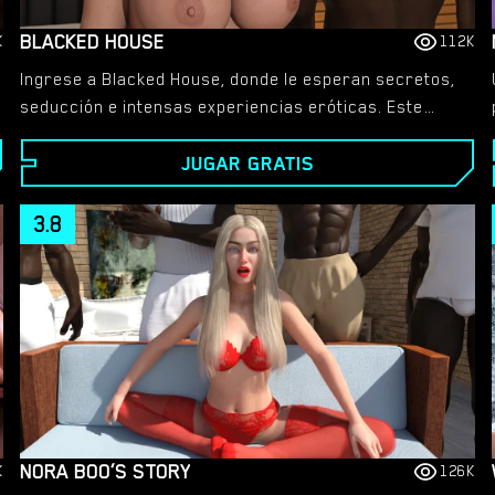
BLACKED HOUSE
K
112K
Ingrese a Blacked House, donde le esperan secretos,
seducción e intensas experiencias eróticas. Este
juego está lleno de personajes impresionantes,
JUGAR GRATIS
animaciones impresionantes y encuentros
apasionantes que superan todos los límites.
Prepárese para un viaje profundo e inmersivo hacia
3.8
la pasión pura.
NORA BOO’S STORY
K
126K