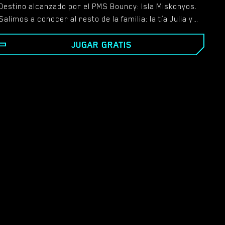
Destino alcanzado por el PMS Bouncy: Isla Miskonyos.
Salimos a conocer al resto de la familia: la tía Julia y
las primas Monique y Betty. En Miskonyos nos
JUGAR GRATIS
esperan familias poderosas, secretos, sorpresas y
alguna traición. Pero sobre todo conocer mujeres
maravillosas que quieran nuevas experiencias y
aventuras. ¿Y quiénes somos nosotros para
negarlos?