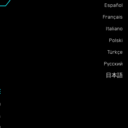
Español
Français
Italiano
Polski
Türkçe
Русский
日本語
E
Q
s
d