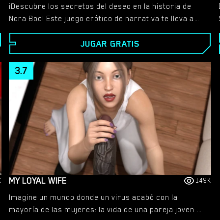
¡Descubre los secretos del deseo en la historia de
Nora Boo! Este juego erótico de narrativa te lleva a
través de un viaje de pasión, romance y escenas de
JUGAR GRATIS
sexo inolvidables. Con animaciones detalladas y una
narración convincente, el mundo de Nora está lleno
de tentaciones en todo momento.
3.7
MY LOYAL WIFE
K
149K
Imagine un mundo donde un virus acabó con la
mayoría de las mujeres: la vida de una pareja joven y