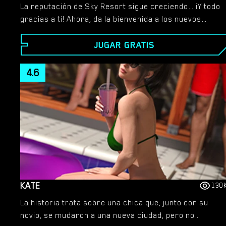
La reputación de Sky Resort sigue creciendo… ¡Y todo
gracias a ti! Ahora, da la bienvenida a los nuevos
huéspedes y muéstrales sus habitaciones, donde la
JUGAR GRATIS
lascivia puede ser libre. ¡Cuentan contigo para
disfrutar de tu estancia! ¿Les darás a los clientes lo
que anhelan?
4.6
KATE
130
La historia trata sobre una chica que, junto con su
novio, se mudaron a una nueva ciudad, pero no