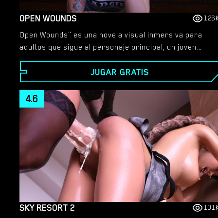
OPEN WOUNDS
126
Open Wounds" es una novela visual inmersiva para
adultos que sigue al personaje principal, un joven
atormentado por el brutal asesinato de sus padres.
JUGAR GRATIS
Nuevas pistas sobre su asesino lo ven teniendo que
meterse en una peligrosa red de crimen, engaño y
traición personal.
4.6
SKY RESORT 2
101