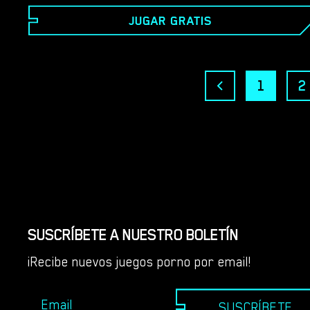
pueden vivir juntos. El jugador guiará a Kate a través
JUGAR GRATIS
de su viaje de descubrimiento de su lado secreto y
sucio. Tomarás decisiones en su vida mientras ella se
descubre a sí misma a través de su viaje sexual.
1
2
SUSCRÍBETE A NUESTRO BOLETÍN
¡Recibe nuevos juegos porno por email!
SUSCRÍBETE