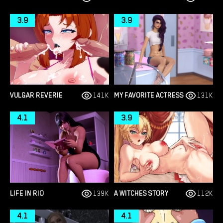
3.9
3.9
VULGAR REVERIE
141K
MY FAVORITE ACTRESS
131K
4.1
3.9
LIFE IN RIO
139K
A WITCHES STORY
112K
4.1
4.1