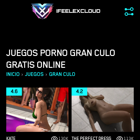
IFEELEXCLOUD
JUEGOS PORNO GRAN CULO
GRATIS ONLINE
›
›
INICIO
JUEGOS
GRAN CULO
4.6
4.2
KATE
130K
THE PERFECT DRESS
113K