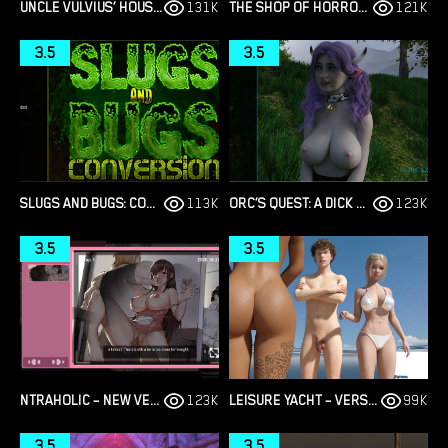
UNCLE VULVIUS’ HOUSE OF PLEASURE – NEW VERSION 0.14.1 [CHERRYSOCK]
131K
THE SHOP OF HORRORS – FINAL VERSION 1.0 [FUTABOX]
121K
3.5
3.5
SLUGS AND BUGS: CONVERSION – NEW VERSION 0.7.1 [ANAXIMANES]
113K
ORC’S QUEST: A DICK GIRL’S TALE – NEW VERSION 0.2 [ORCSMASTER]
123K
3.5
3.5
NTRAHOLIC – NEW VERSION 3.3.3U [TIRAMISU]
123K
LEISURE YACHT – VERSION 1.0.1 [THEMOONPEACH]
99K
3.5
3.5