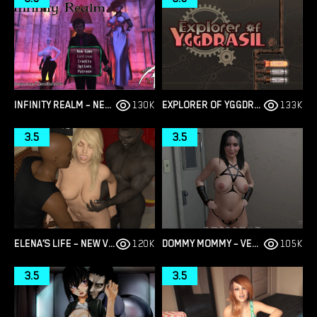
INFINITY REALM – NEW VERSION 0.5.0 [CHAOTIC ASME]
130K
EXPLORER OF YGGDRASIL – VERSION 1.01 (FULL GAME) [BLACK TRAIN / KAGURA GAMES]
133K
3.5
3.5
ELENA’S LIFE – NEW VERSION 0.33 [NICKFIFA]
120K
DOMMY MOMMY – VERSION 1.0 (FULL GAME) [PESTUS GAMES]
105K
3.5
3.5