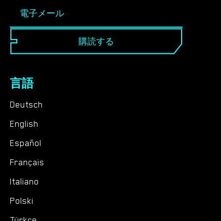
購読する
言語
Deutsch
English
Español
Français
Italiano
Polski
Türkçe