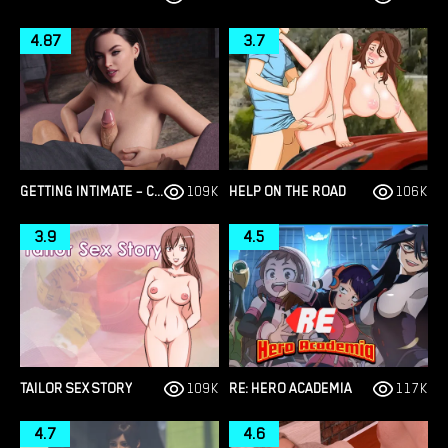
4.87
3.7
GETTING INTIMATE – CHAPTER 1
109K
HELP ON THE ROAD
106K
3.9
4.5
TAILOR SEX STORY
109K
RE: HERO ACADEMIA
117K
4.7
4.6