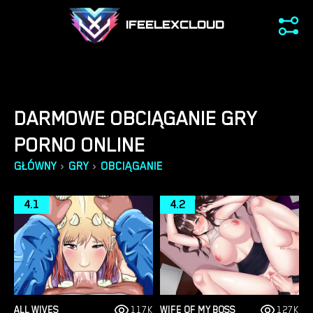
IFEELEXCLOUD
DARMOWE OBCIĄGANIE GRY
PORNO ONLINE
›
›
GŁÓWNY
GRY
OBCIĄGANIE
4.1
4.2
ALL WIVES
117K
WIFE OF MY BOSS
127K