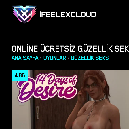
IFEELEXCLOUD
ONLINE ÜCRETSIZ GÜZELLIK SE
ANA SAYFA
OYUNLAR
GÜZELLIK SEKS
›
›
4.86