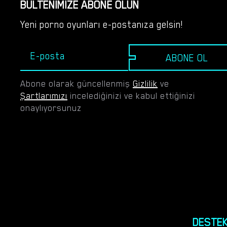
BÜLTENIMIZE ABONE OLUN
tatilinizin zenginliğini artırın. Bu 14 gün, hayatınızın
Yeni porno oyunları e-postanıza gelsin!
bölümlerine yazılmayı bekleyen değerli anların bir
antolojisi olacak. Öyleyse çantalarınızı hazırlayın ve
yeni ailenizin dokusunda akrabalık bağlarını daha sıkı
ABONE OL
örmeyi vaat eden bir maceraya hazırlanın.
Abone olarak güncellenmiş
Gizlilik
ve
Şartlarımızı
incelediğinizi ve kabul ettiğinizi
onaylıyorsunuz
DESTE