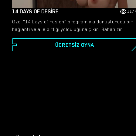
14 DAYS OF DESIRE
117
Özel "14 Days of Fusion" programıyla dönüştürücü bir
bağlantı ve aile birliği yolculuğuna çıkın. Babanızın
yeniden evlenmesinin ardından, yeni ebeveynleriniz,
ÜCRETSIZ OYNA
yeni genişleyen ailenizle daha derin bağları
güçlendirecek iki haftalık bir keşfe kendinizi
kaptırmanız için sizi davet ederken özel bir fırsat sizi
bekliyor. Bu özenle seçilmiş deneyim, sizi yeni üvey
ailenize bağlayan bağları güçlendirirken, silinmez
anılar kazımayı vaat ediyor. Her anın ortak deneyimler
ve samimi bağlantılardan oluşan bir mozaiğe
dönüştüğü unutulmaz bir yolculuğa hazırlanın. İster
keşfedilmemiş manzaralardan geçin, ister yeni
arayışlara girin, ister sadece arkadaşlığın sıcaklığının
tadını çıkarın, tuvali boyamak sizin elinizde. Hikayeleri
ruhunuzda yankı uyandıranları seçerek yerel halkla
etkileşim kurma özgürlüğünün tadını çıkarın, böylece