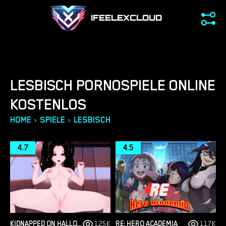
IFEELEXCLOUD
LESBISCH PORNOSPIELE ONLINE
KOSTENLOS
›
›
HOME
SPIELE
LESBISCH
4.7
4.5
KIDNAPPED ON HALLOWEEN
125K
RE: HERO ACADEMIA
117K