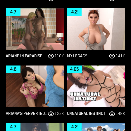
4.7
4.2
ARIANE IN PARADISE
110K
MY LEGACY
141K
4.6
4.85
ARIANA’S PERVERTED DIARY
125K
UNNATURAL INSTINCT
149K
4.7
4.2