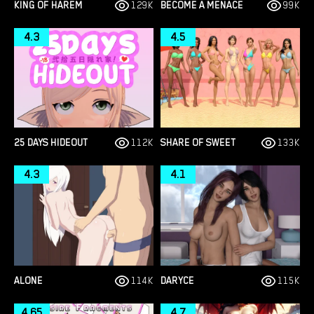
KING OF HAREM
129K
BECOME A MENACE
99K
4.3
4.5
25 DAYS HIDEOUT
112K
SHARE OF SWEET
133K
4.3
4.1
ALONE
114K
DARYCE
115K
4.65
4.7