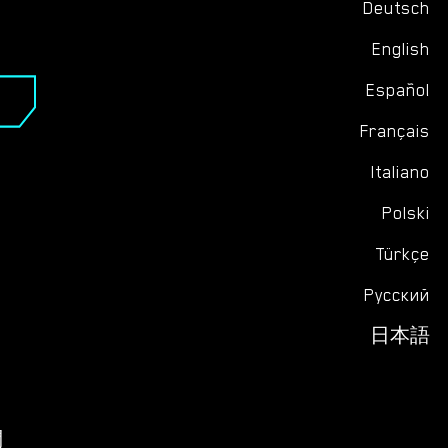
Deutsch
English
Español
Français
Italiano
Polski
Türkçe
Русский
日本語
ト
問