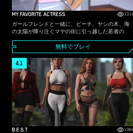
MY FAVORITE ACTRESS
131
ガールフレンドと一緒に、ビーチ、ヤシの木、海
の太陽が降り注ぐマヤの街に引っ越した若者の物
語をお楽しみください。しかし、すぐに一連の奇
妙な出来事の後、彼の習慣的な生活は一変しま
無料でプレイ
す。街そのものが変わり始め、主人公も変わりま
す。 「My Favorite actress.」では、陰謀、捜査、
4.1
護衛の世界があなたを待っています。
B.E.S.T
136