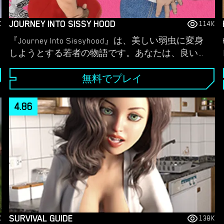
JOURNEY INTO SISSY HOOD
K
114K
『Journey Into Sissyhood』は、美しい弱虫に変身
しようとする若者の物語です。あなたは、良い女
としての人生を歩むか、それともいたずらなこと
でいっぱいの人生を歩むかのような、いくつかの
無料でプレイ
いたずらな決断を下さなければなりません。しか
し、それに騙されないでください。その気になれ
4.86
ば、両方の世界を味わうことができます。 あなた
はクイズやテストを受け、音声催眠を聞かされた
り、催眠ポルノのループを見させられたりする必
要があります。 これはアルファ版なので、プレイ
ヤーから受け取るフィードバックによっては、将
来的にゲームに大きな変更が加えられる可能性が
あります。 私が現在取り組んでいる、ゆっくりと
した変革の道が待っています。そして、将来のリ
リースではゲイの要素はオプションになります。
SURVIVAL GUIDE
K
138K