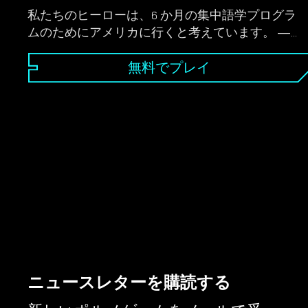
私たちのヒーローは、6 か月の集中語学プログラ
ムのためにアメリカに行くと考えています。 ――
だが実は、謎の男・オルシさんが立ち上げた新プ
ログラムの参加者100人に選ばれてしまうのだっ
無料でプレイ
た。謎めいたプログラムは、B.E.S.T の学生を選択
するという 1 つの最重要目標を掲げて受験者にテ
ストとトライアルを強制します。テスト課題の各
段階で、1 人以上の生徒が脱落し、最後に 1 人だ
けが残ります。慎重な戦略、効果的なチームワー
ク、人間関係の構築はすべて、ゲーム中に成功す
るために不可欠です。あなたの選択によって、彼
が成功するか失敗するかが決まります。彼を最初
の B.E.S.T 学生になれるよう導いていただけます
か?
ニュースレターを購読する