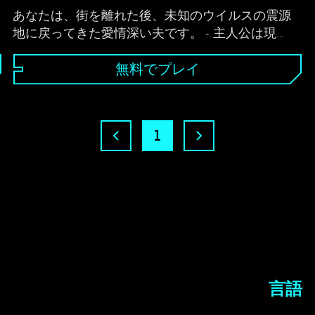
あなたは、街を離れた後、未知のウイルスの震源
地に戻ってきた愛情深い夫です。 - 主人公は現
在、感染拡大後に失踪した妻と借家人を探してい
ます。 - 彼は世界に対する良い感情を保ち、生き
無料でプレイ
続け、そして最も重要なことに、愛する人たちを
守ることができるでしょうか？ - それは、サバイ
バル ガイドをプレイすることでわかります。
1
言語