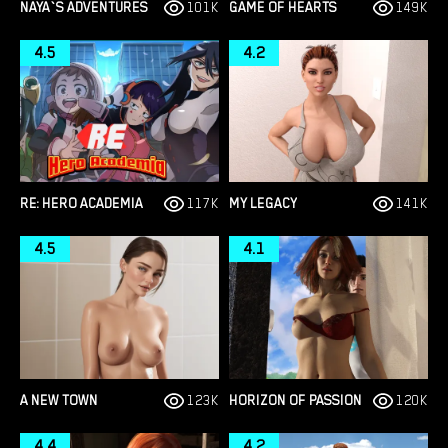
NAYA`S ADVENTURES
101K
GAME OF HEARTS
149K
4.5
4.2
RE: HERO ACADEMIA
117K
MY LEGACY
141K
4.5
4.1
A NEW TOWN
123K
HORIZON OF PASSION
120K
4.4
4.2