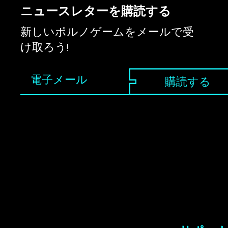
あるということを言っているわけではありませ
ニュースレターを購読する
ん。それだけではありません - 不知火舞がたくさ
ん必要な場合は、いくつかの異なるプロジェクト
新しいポルノゲームをメールで受
に出演している彼女を見つけることができる私た
け取ろう!
ちのサイトにアクセスしてください。
購読する