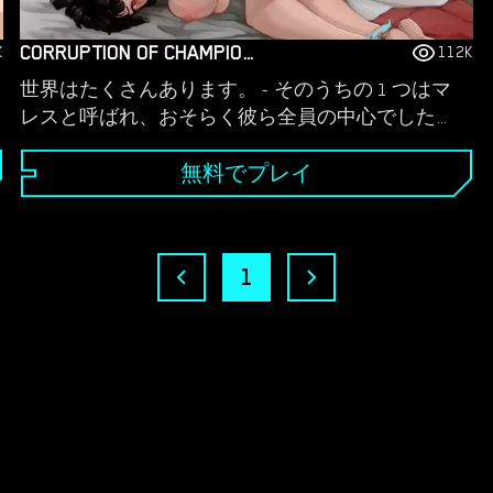
CORRUPTION OF CHAMPIONS 2
K
112K
世界はたくさんあります。 - そのうちの 1 つはマ
レスと呼ばれ、おそらく彼ら全員の中心でした。
ポータルと呼ばれる世界間の空間の亀裂はすべて
そこにつながっているように見えました。多くの
無料でプレイ
ポータルがマレスに通じていましたが、そこから
出たポータルはありませんでした。 - イングナム
村から一人の犠牲が捧げられました。このいわゆ
1
る「チャンピオン」は、村の長老たちの寿命を延
ばすための長い陰謀の一駒に過ぎませんでした
が、チャンピオンはポータルの向こう側で待ち構
えていたデーモンの手下たちを撃退することで運
命を逃れ、デーモンの脅威に完全に終止符を打つ
べく、女性一人で聖戦に乗り出しました。それは
一年前のことであり、はるか遠い世界のことでし
た。