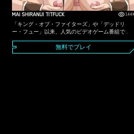
MAI SHIRANUI TITFUCK
144
「キング・オブ・ファイターズ」や「デッドリ
ー・フュー」以来、人気のビデオゲーム番組でセ
クシーな容姿をしている不知火舞は、明らかに多
くの才能のニンフです...彼女の最も強力な2つの能
無料でプレイ
力とともに、この小さいながらも非常に楽しいゲ
ーム内で実証する準備ができています。名前で理
解できなかった場合は、彼女が信じられないほど
のデジタルおっぱいを叩きつけます！そして、あ
なたは実際に彼女を崇拝するために時間を割く必
要はありません、彼女はなぜあなたが彼女の野次
馬であるのかを理解しています、いつでもあなた
の大きな硬いデジタルマンロッドを彼らの間で取
り上げる準備ができています！これは、Mai がこ
のインタラクティブなアニメ ポルノ パロディ内
で実践できる口腔ジョブを提供する真の崇拝者で