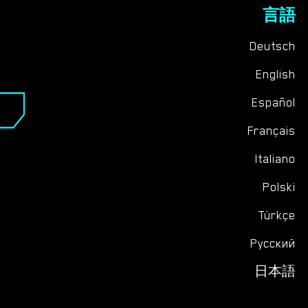
言語
Deutsch
English
Español
Français
Italiano
Polski
Türkçe
Русский
日本語