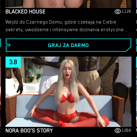
BLACKED HOUSE
K
112K
Wejdź do Czarnego Domu, gdzie czekają na Ciebie
sekrety, uwodzenie i intensywne doznania erotyczne.
Ta gra jest pełna oszałamiających postaci,
GRAJ ZA DARMO
zapierających dech w piersiach animacji i
ekscytujących spotkań, które przekraczają wszelkie
granice. Przygotuj się na głęboką, wciągającą podróż
3.8
w surową pasję.
NORA BOO’S STORY
K
126K