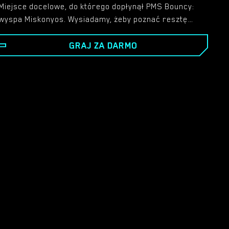
Miejsce docelowe, do którego dopłynął PMS Bouncy:
wyspa Miskonyos. Wysiadamy, żeby poznać resztę
rodziny: ciotkę Julię oraz kuzynki Monique i Betty. W
GRAJ ZA DARMO
Mikonyos czekają na nas potężne rodziny, tajemnice,
niespodzianki i zdrada. Ale przede wszystkim poznaj
wspaniałe kobiety, które pragną nowych wrażeń i
przygód. A kim jesteśmy, żeby im zaprzeczać?