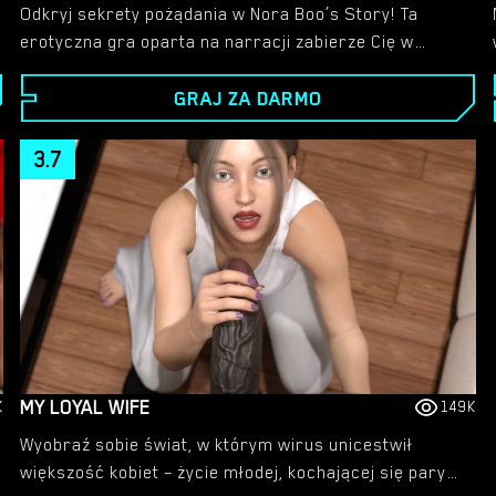
Odkryj sekrety pożądania w Nora Boo’s Story! Ta
erotyczna gra oparta na narracji zabierze Cię w
podróż pełną pasji, romansu i niezapomnianych scen
GRAJ ZA DARMO
seksu. Dzięki szczegółowym animacjom i fascynującej
opowieści świat Nory jest pełen pokus na każdym
kroku.
3.7
MY LOYAL WIFE
K
149K
Wyobraź sobie świat, w którym wirus unicestwił
większość kobiet – życie młodej, kochającej się pary