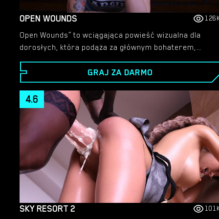
OPEN WOUNDS
126
Open Wounds” to wciągająca powieść wizualna dla
dorosłych, która podąża za głównym bohaterem,
młodym mężczyzną nawiedzonym przez brutalne
GRAJ ZA DARMO
morderstwo swoich rodziców. Świeże tropy na temat
zabójcy pokazują, że musi on wkroczyć w
niebezpieczną sieć przestępczości, oszustwa i
4.6
osobistej zdrady.
SKY RESORT 2
101