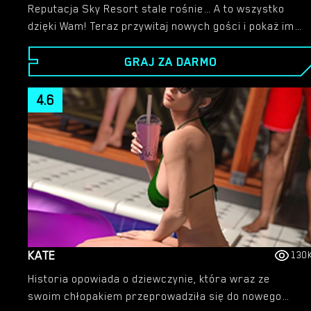
Reputacja Sky Resort stale rośnie… A to wszystko
dzięki Wam! Teraz przywitaj nowych gości i pokaż im
ich pokoje, w których lubieżność może być wolna.
GRAJ ZA DARMO
Liczą na to, że będziesz zadowolony z pobytu! Czy
zapewnisz klientom to, czego pragną?
4.6
KATE
130
Historia opowiada o dziewczynie, która wraz ze
swoim chłopakiem przeprowadziła się do nowego