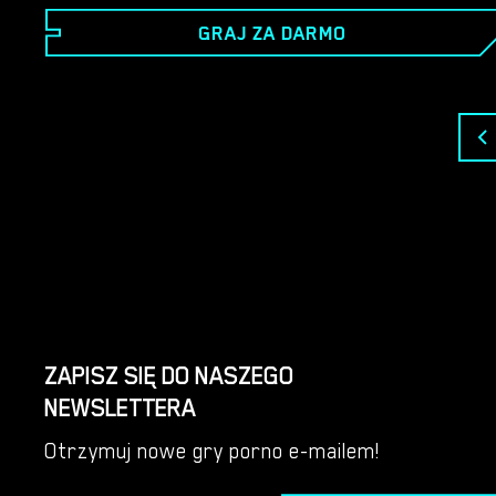
miasta, a mimo to nie mogą razem mieszkać. Gracz
GRAJ ZA DARMO
poprowadzi Kate przez jej podróż mającą na celu
odkrycie jej sekretnej, brudnej strony. Będziesz
podejmować decyzje w jej życiu, podczas gdy ona
będzie odkrywać siebie podczas swojej seksualnej
podróży.
ZAPISZ SIĘ DO NASZEGO
NEWSLETTERA
Otrzymuj nowe gry porno e-mailem!