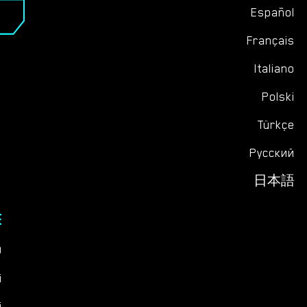
Español
Français
Italiano
Polski
Türkçe
Русский
日本語
E
Q
i
i