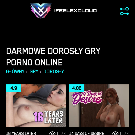
IFEELEXCLOUD
DARMOWE DOROSŁY GRY
PORNO ONLINE
›
›
GŁÓWNY
GRY
DOROSŁY
4.9
4.86
16 YEARS LATER
117K
14 DAYS OF DESIRE
117K