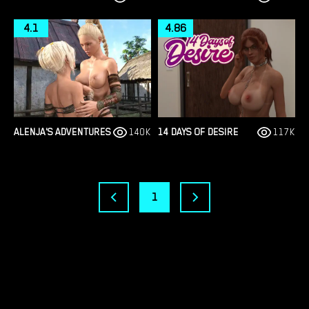
4.1
4.86
ALENJA'S ADVENTURES
140K
14 DAYS OF DESIRE
117K
1