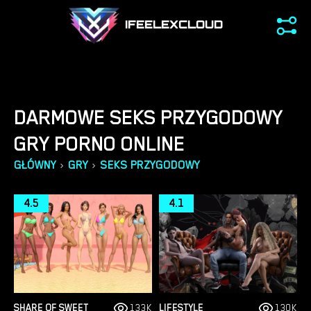
IFEELEXCLOUD
DARMOWE SEKS PRZYGODOWY
GRY PORNO ONLINE
›
›
GŁÓWNY
GRY
SEKS PRZYGODOWY
4.5
4.1
SHARE OF SWEET
133K
LIFESTYLE
130K