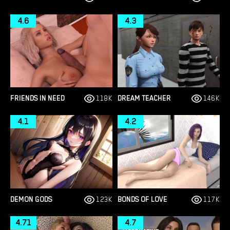
4.6
4.3
FRIENDS IN NEED
118K
DREAM TEACHER
146K
4.1
4.2
DEMON GODS
123K
BONDS OF LOVE
117K
4.71
4.7