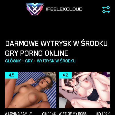
IFEELEXCLOUD
DARMOWE WYTRYSK W ŚRODKU
GRY PORNO ONLINE
›
›
GŁÓWNY
GRY
WYTRYSK W ŚRODKU
4.5
4.2
A LOVING FAMILY
114K
WIFE OF MY BOSS
127K