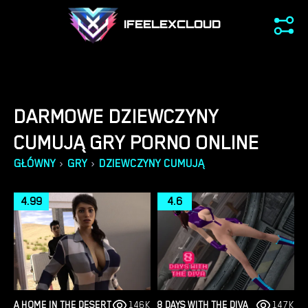
IFEELEXCLOUD
DARMOWE DZIEWCZYNY
CUMUJĄ GRY PORNO ONLINE
›
›
GŁÓWNY
GRY
DZIEWCZYNY CUMUJĄ
4.99
4.6
A HOME IN THE DESERT
146K
8 DAYS WITH THE DIVA
147K