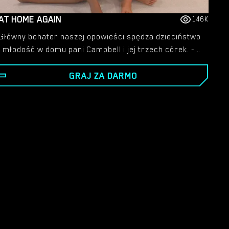
AT HOME AGAIN
146K
Główny bohater naszej opowieści spędza dzieciństwo
i młodość w domu pani Campbell i jej trzech córek. -
Kiedy kończy szkołę średnią, ojciec wysyła go na
GRAJ ZA DARMO
studia na uniwersytet na drugim końcu kraju i
zabrania mu dalszych kontaktów z tymi kobietami.