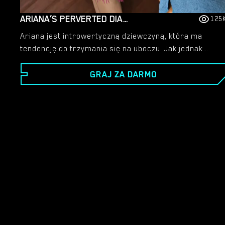
ARIANA’S PERVERTED DIARY
125
Ariana jest introwertyczną dziewczyną, która ma
tendencję do trzymania się na uboczu. Jak jednak
może to zrobić, skoro jej mama i starsza siostra są
GRAJ ZA DARMO
po prostu seksowne. I po co się na tym zatrzymywać,
skoro jest tak wiele innych gorących kobiet. Ta gra
jest prostą, niezbyt głęboką grą o tematyce
lesbijskiej/futa z mojej strony. Nie ma być
skomplikowany ani zbyt długi. To dopiero pierwsza
część gry, która powinna być stosunkowo krótka.