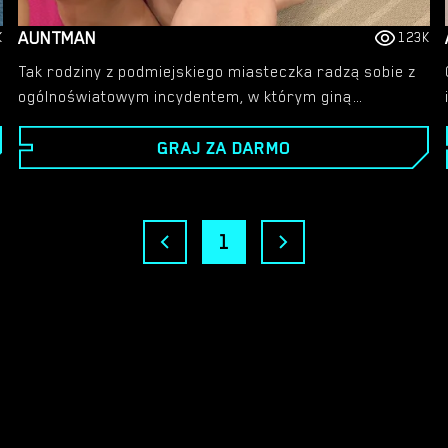
AUNTMAN
K
123K
Tak rodziny z podmiejskiego miasteczka radzą sobie z
ogólnoświatowym incydentem, w którym giną
wszyscy dorośli mężczyźni. - I bada rozwój młodych
GRAJ ZA DARMO
mężczyzn w świecie zdominowanym głównie przez
kobiety
1