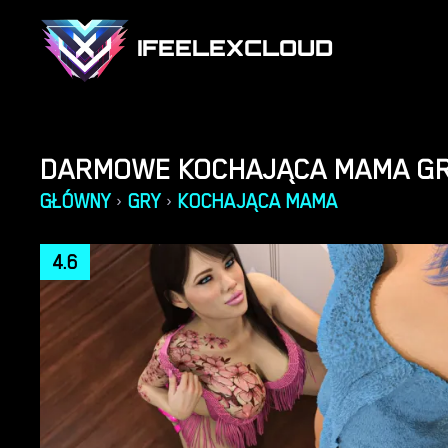
IFEELEXCLOUD
DARMOWE KOCHAJĄCA MAMA GR
GŁÓWNY
GRY
KOCHAJĄCA MAMA
›
›
4.6