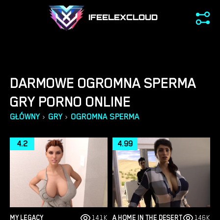
IFEELEXCLOUD
DARMOWE OGROMNA SPERMA
GRY PORNO ONLINE
›
›
GŁÓWNY
GRY
OGROMNA SPERMA
4.2
4.99
MY LEGACY
141K
A HOME IN THE DESERT
146K