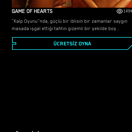
GAME OF HEARTS
149
"Kalp Oyunu"nda, güçlü bir iblisin bir zamanlar saygın
masada işgal ettiği tahtın gizemli bir şekilde boş
kalmasıyla, Dünya'da yaklaşan halef çatışması ortaya
ÜCRETSIZ OYNA
çıkıyor. Bu yokluk, her biri nihai güç koltuğu için
yarışan daha küçük iblisler arasında hırsı ateşliyor.
Bu dünyaya yabancı biri olarak sizin haberiniz
olmadan, silahlı bir saldırganın ani müdahalesi
gerçekliğinizi paramparça eder. Babanız olduğunu
iddia eden bir adam müdahale ederek hayatınızı yakın
bir tehlikeden kurtarır. Alışılmadık bir varoluşa
sürüklenen yolunuz, ağırlıklı olarak karşı konulmaz
şeytani çekiciliğinizin büyüsüne kapılan kadınlardan
oluşan sadık takipçiler aracılığıyla etki birikimini
gerektirir. Kendinize istikrarlı bir varoluş oluşturmak
için baştan çıkarma ve manipülasyon ağında gezinin.
Belki bu karmaşık oyun sayesinde gücün zirvesine