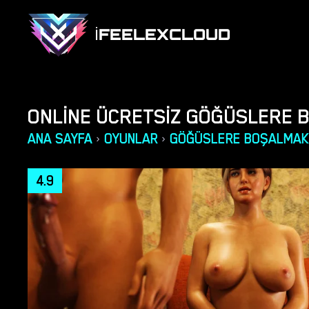
IFEELEXCLOUD
ONLINE ÜCRETSIZ GÖĞÜSLERE 
ANA SAYFA
OYUNLAR
GÖĞÜSLERE BOŞALMAK
›
›
4.9