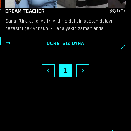
DREAM TEACHER
K
146K
Sana iftira atıldı ve iki yıldır ciddi bir suçtan dolayı
cezasını çekiyorsun. - Daha yakın zamanlarda,
hapishanede, bazı nedenlerden dolayı sizi
ÜCRETSIZ OYNA
küçümseyen çekici bir gardiyan ortaya çıktı. - Onunla
ortak bir dil bulma fırsatı olacak mı? - Sana tuzak
kuranlardan intikam alabilir misin? - Peki bu
hapishanede ne kadar kalman gerekecek?
1