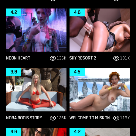
4.2
4.6
NEON HEART
135K
SKY RESORT 2
101K
3.8
4.5
NORA BOO’S STORY
126K
WELCOME TO MISKONYOS
119K
4.6
4.2