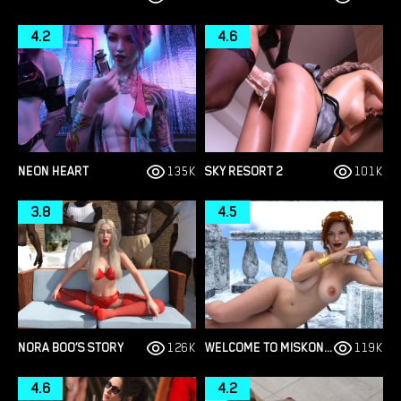
4.2
4.6
NEON HEART
135K
SKY RESORT 2
101K
3.8
4.5
NORA BOO’S STORY
126K
WELCOME TO MISKONYOS
119K
4.6
4.2