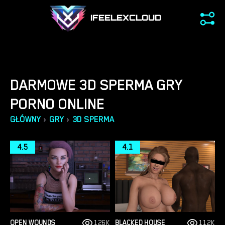
IFEELEXCLOUD
DARMOWE 3D SPERMA GRY
PORNO ONLINE
›
›
GŁÓWNY
GRY
3D SPERMA
4.5
4.1
OPEN WOUNDS
126K
BLACKED HOUSE
112K