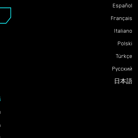
Español
Français
Italiano
Polski
Türkçe
Русский
日本語
G
Q
n
z