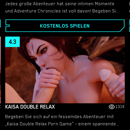
Jedes große Abenteuer hat seine intimen Momente
und Adventure Chronicles ist voll davon! Begeben Sie
sich auf eine Reise voller Entdeckungen, Romantik und
KOSTENLOS SPIELEN
atemberaubender Sexszenen. Treffen Sie exotische
Charaktere, entdecken Sie verborgene Wünsche und
genießen Sie atemberaubende erotische
4.3
Animationen, während Sie in diesem spannenden
Spiel für Erwachsene Ihren eigenen Weg gestalten.
KAISA DOUBLE RELAX
K
131K
Begeben Sie sich auf ein fesselndes Abenteuer mit
„Kaisa Double Relax Porn Game“ – einem spannenden