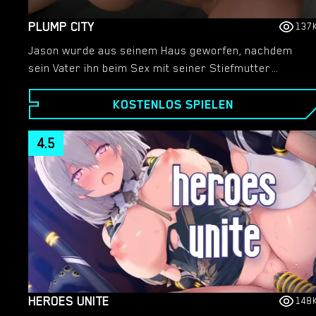
PLUMP CITY
137
Jason wurde aus seinem Haus geworfen, nachdem
sein Vater ihn beim Sex mit seiner Stiefmutter
erwischt hatte. Jetzt lebt er bei seiner Mutter, einer
KOSTENLOS SPIELEN
wunderschönen und sehr sinnlichen Frau. Jason
möchte sich ändern, aber seine Mutter ist furchtbar
sexy … Und sein neuer Job in einer Dessous-Firma
4.5
könnte seinen Drang neu erwecken …
HEROES UNITE
148