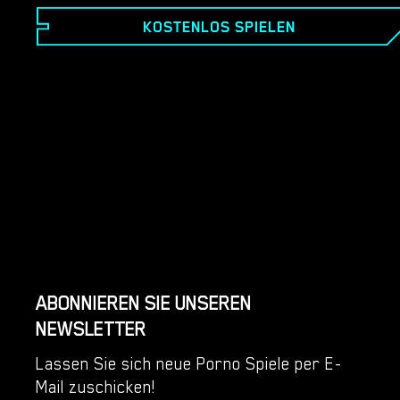
Paradies, während Sie durch die beruhigenden
KOSTENLOS SPIELEN
Kaskaden von „Kaisas Wasserfall“ reisen. Egal, ob Sie
ein erfahrener Entdecker oder ein Neuling sind, unser
Spiel bietet das ultimative Entspannungserlebnis.
ABONNIEREN SIE UNSEREN
NEWSLETTER
Lassen Sie sich neue Porno Spiele per E-
Mail zuschicken!