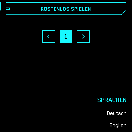
Spiel, das Sie in eine Welt voller mittelalterlicher
KOSTENLOS SPIELEN
Intrigen und Geheimnisse eintauchen lässt.
1
SPRACHEN
Deutsch
English