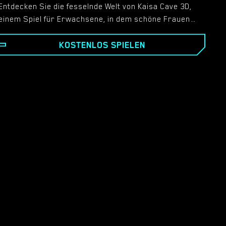
Entdecken Sie die fesselnde Welt von Kaisa Cave 3D,
einem Spiel für Erwachsene, in dem schöne Frauen
darauf warten, Sie kennenzulernen! Tauchen Sie ein
KOSTENLOS SPIELEN
in ein fesselndes und verlockendes Spielerlebnis, das
atemberaubende Grafik mit Spannung für
Erwachsene verbindet.