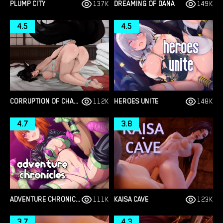
PLUMP CITY
137K
DREAMING OF DANA
149K
4.5
4.5
CORRUPTION OF CHAMPIONS 2
112K
HEROES UNITE
148K
4.7
3.8
ADVENTURE CHRONICLES
111K
KAISA CAVE
123K
3.7
4.3