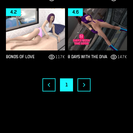
4.2
4.6
BONDS OF LOVE
117K
8 DAYS WITH THE DIVA
147K
1