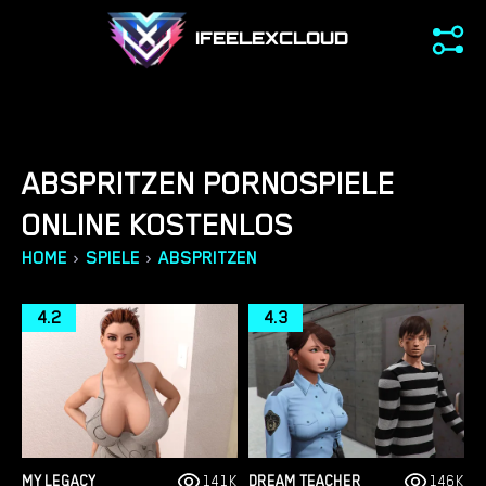
IFEELEXCLOUD
ABSPRITZEN PORNOSPIELE
ONLINE KOSTENLOS
›
›
HOME
SPIELE
ABSPRITZEN
4.2
4.3
MY LEGACY
141K
DREAM TEACHER
146K