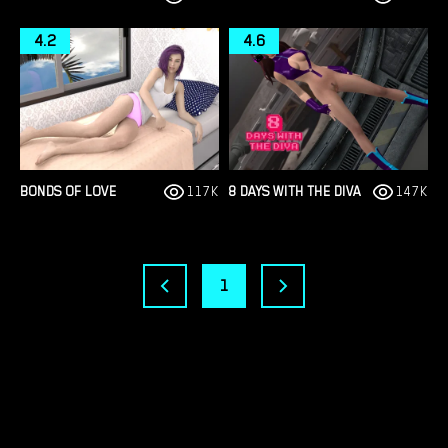
4.2
4.6
BONDS OF LOVE
117K
8 DAYS WITH THE DIVA
147K
1