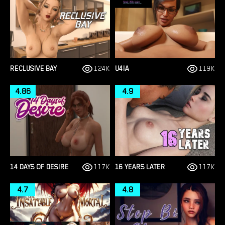
RECLUSIVE BAY
124K
U4IA
119K
4.86
4.9
14 DAYS OF DESIRE
117K
16 YEARS LATER
117K
4.7
4.8