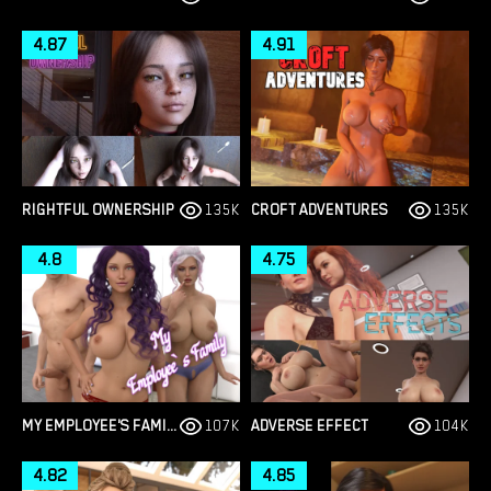
4.87
4.91
RIGHTFUL OWNERSHIP
135K
CROFT ADVENTURES
135K
4.8
4.75
MY EMPLOYEE'S FAMILY
107K
ADVERSE EFFECT
104K
4.82
4.85