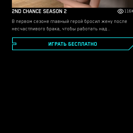
2ND CHANCE SEASON 2
116
В первом сезоне главный герой бросил жену после
несчастливого брака, чтобы работать над
кинопроектом в Лос-Анджелесе. Это также открыло
ИГРАТЬ БЕСПЛАТНО
возможности в его личной жизни, когда он встретил
знаменитую актрису Харпер Хендерсон. Отправной
точкой истории стал главный герой и его жизнь, но
мы также следили за жизнью близких к главному
герою людей. Мы следили за жизнью Одри (дочери
MC), Фэй (лучшей подруги Одри) и Сары (девушка MC
встречается в самолете в начале игры). Эти
персонажи также сыграют главные роли во втором
сезоне, но мы также встретим новых важных
персонажей, таких как сестра Харпер Эмили. Это
история с драмой, повествованием и большим
количеством секса. Однако эта версия игры
представляет собой просто текстовую версию с