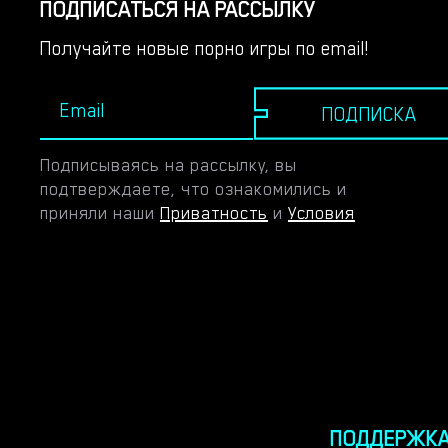
ПОДПИСАТЬСЯ НА РАССЫЛКУ
картинками-заполнителями и без анимации.
Получайте новые порно игры по email!
Надеюсь, я найду художника, который поможет мне
с рендерами для более поздней версии игры.​
ПОДПИСКА
Подписываясь на рассылку, вы
подтверждаете, что ознакомились и
приняли наши
Приватность
и
Условия
ПОДДЕРЖК