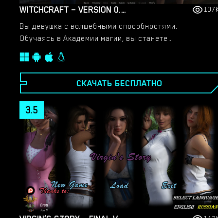
WITCHCRAFT – VERSION 0.9.8P – ADDED ANDROID PORT [RED SILHOUETTE]
107
Вы девушка с волшебными способностями.
Обучаясь в Академии магии, вы станете
сертифицированным магом. Игра представляет
собой смесь симулятора для девочек и ролевой
игры с событиями для взрослых.​
СКАЧАТЬ БЕСПЛАТНО
3.5