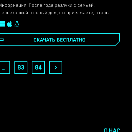
Информация: После года разлуки с семьей,
переехавшей в новый дом, вы приезжаете, чтобы
заново узнать свою семью, но с другой стороны,
познакомьтесь с новыми людьми и спасите
принцессу из замка, о нет, это из другой игры.​
СКАЧАТЬ БЕСПЛАТНО
...
83
84
О НАС