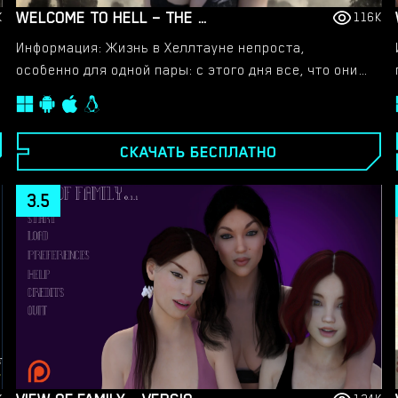
WELCOME TO HELL – THE VAMPIRE CHRONICLES – NEW VERSION 0.1.0 REMASTERED [NOOBPRO GAMES]
K
116K
Информация: Жизнь в Хеллтауне непроста,
особенно для одной пары: с этого дня все, что они
знали, изменится. Смерть нашла их в этом углу, и
возрождение приходит с огромной жаждой крови,
но некоторые скажут, что смерть прошла очень
СКАЧАТЬ БЕСПЛАТНО
хорошо!​
3.5