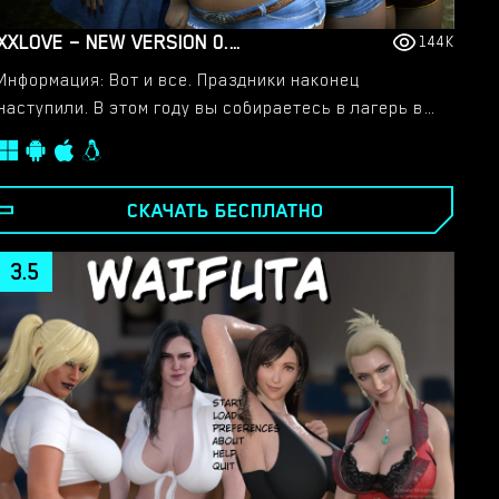
XXLOVE – NEW VERSION 0.8 [CHAIXAS-GAMES]
144K
Информация: Вот и все. Праздники наконец
наступили. В этом году вы собираетесь в лагерь в
лесу. Вам эта идея не понравилась, но события
изменят все. Вас ждет очень жаркий праздник!!​
СКАЧАТЬ БЕСПЛАТНО
3.5