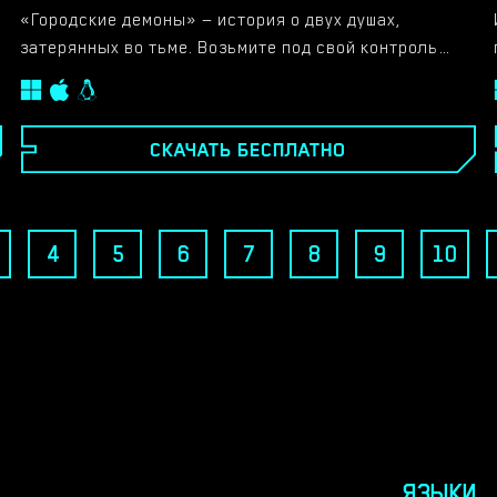
«Городские демоны» — история о двух душах,
затерянных во тьме. Возьмите под свой контроль
двух персонажей: извращенного мужчину Питера и
доминирующую женщину Нилу, путешествуя по
городу в поисках достижения своих целей. Для
СКАЧАТЬ БЕСПЛАТНО
Питера это просто: найти как можно больше
грудастых женщин и убедить их делать все, что вы
пожелаете. Для Нилы месть — это блюдо, которое
она хочет подать, и она сделает все, чтобы
4
5
6
7
8
9
10
отомстить тем, кто поступил с ней неправильно. Эти
цели становятся немного легче, когда вы
благословлены демоническими силами. Но
предназначены ли эти силы просто для того, чтобы
помочь вам? Или есть более зловещие мотивы?
ЯЗЫКИ