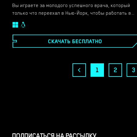
Вы играете за молодого успешного врача, который
только что переехал в Нью-Йорк, чтобы работать в
частной клинике. Чего никто не знает, так это того,
что у вас есть одержимость наблюдать за людьми, и
вы используете свой мощный телескоп по ночам,
СКАЧАТЬ БЕСПЛАТНО
чтобы сканировать окрестности. Игра начинается
после вашей первой недели в Нью-Йорке, когда вы
исследуете совершенно новый район. Вскоре вы
будете вовлечены в различные ситуации, в которых
1
2
3
участвуют ваши коллеги, пациенты и соседи…
Функции: – Изображения и анимация Full HD с
разрешением 1920×1080. - Нелинейный сюжет –
Играйте в игру онлайн в своем браузере, не нужно
ничего скачивать и устанавливать!
ПОДПИСАТЬСЯ НА РАССЫЛКУ