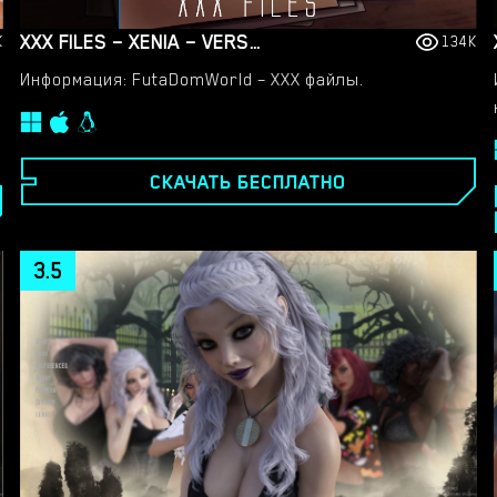
XXX FILES – XENIA – VERSION 1.0 (FULL GAME) [FUTADOMWORLD]
K
134K
Информация: FutaDomWorld – XXX файлы.
СКАЧАТЬ БЕСПЛАТНО
3.5