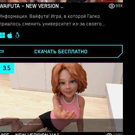
WAIFUTA – NEW VERSION 0.6 [TILTPROOFNO]
99K
Информация: Вайфута! Игра, в которой Галко
пришлось сменить университет из-за своего
сомнительного поведения. Ее новая школа должна
была быть школой только для девочек, но
оказалось, что это школы только для футанари, и
СКАЧАТЬ БЕСПЛАТНО
все они выглядят так, будто я их где-то видел…
3.5