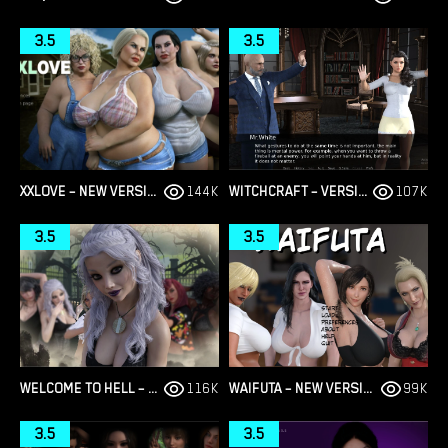
3.5
3.5
XXLOVE – NEW VERSION 0.8 [CHAIXAS-GAMES]
144K
WITCHCRAFT – VERSION 0.9.8P – ADDED ANDROID PORT [RED SILHOUETTE]
107K
3.5
3.5
WELCOME TO HELL – THE VAMPIRE CHRONICLES – NEW VERSION 0.1.0 REMASTERED [NOOBPRO GAMES]
116K
WAIFUTA – NEW VERSION 0.6 [TILTPROOFNO]
99K
3.5
3.5