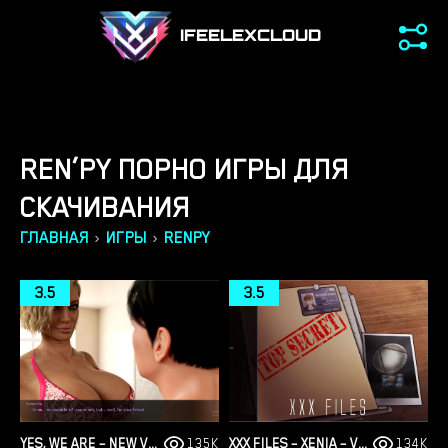
IFEELEXCLOUD
REN’PY ПОРНО ИГРЫ ДЛЯ
СКАЧИВАНИЯ
›
›
ГЛАВНАЯ
ИГРЫ
RENPY
3.5
3.5
YES, WE ARE – NEW VERSION 4 [TEAMOFONE]
135K
XXX FILES – XENIA – VERSION 1.0 (FULL GAME) [FUTADOMWORLD]
134K