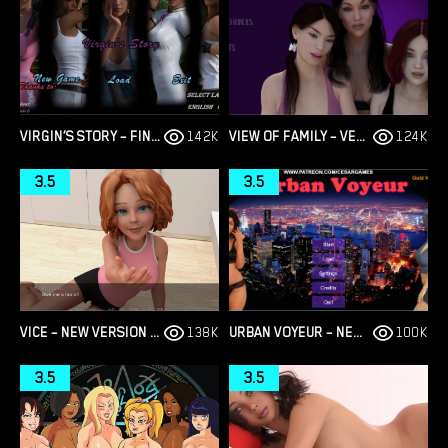
VIRGIN’S STORY – FINAL VERSION 1.0 [WET PANTSU GAMES]
142K
VIEW OF FAMILY – VERSION 0.1.4 [MARVEL]
124K
3.5
3.5
VICE – NEW VERSION V4 [STORYTELLER97]
138K
URBAN VOYEUR – NEW VERSION 1.0.0 (FULL GAME) [CESAR GAMES]
100K
3.5
3.5