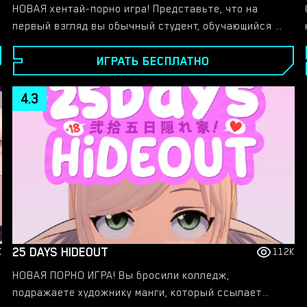
НОВАЯ хентай-порно игра! Представьте, что на
первый взгляд вы обычный студент, обучающийся в
обычном университете. Вы встретились с
ИГРАТЬ БЕСПЛАТНО
хулиганом, который не откажется снова вас избить,
после этого вы обсуждаете с учителем женщин,
затем в класс входит ваша первая школьная любовь
4.3
и вы теряете голову. Но хулигана, которого вы
встретили, зовут Гатс. Ваш учитель и друг по
совместительству — Спидвагон, а первая любовь —
Марин.
25 DAYS HIDEOUT
K
112K
НОВАЯ ПОРНО ИГРА! Вы бросили колледж,
подражаете художнику манги, который ссылает