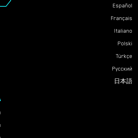
Español
Français
Italiano
Polski
Türkçe
Русский
日本語
А
ы
я
и