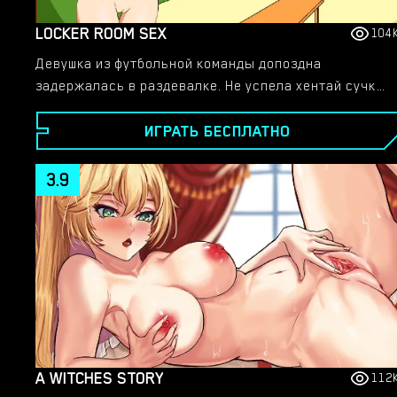
LOCKER ROOM SEX
104
Девушка из футбольной команды допоздна
задержалась в раздевалке. Не успела хентай сучка
снять все свои вещи, как в комнату к ней вошел
ИГРАТЬ БЕСПЛАТНО
друг-тренер.
3.9
A WITCHES STORY
112