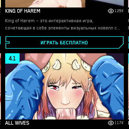
KING OF HAREM
K
129K
King of Harem — это интерактивная игра,
сочетающая в себе элементы визуальных новелл с
игровым процессом в гареме, где игроки могут
ИГРАТЬ БЕСПЛАТНО
строить отношения с различными персонажами
женского пола в самых разных условиях.​
4.1
ALL WIVES
K
117K