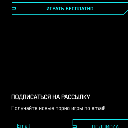
жену!​ Играй в новую хентай порно игру прямо
ИГРАТЬ БЕСПЛАТНО
СЕЙЧАС!
ПОДПИСАТЬСЯ НА РАССЫЛКУ
Получайте новые порно игры по email!
ПОДПИСКА