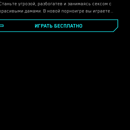
Станьте угрозой, разбогатев и занимаясь сексом с
красивыми дамами. В новой порноигре вы играете
за Зака, 20-летнего нищего девственника, живущего
ИГРАТЬ БЕСПЛАТНО
со своей мачехой. С помощью твоего лучшего друга
Феликса ты начинаешь зарабатывать деньги, и
женщины это замечают! Занимайтесь сексом с
проститутками, студентами колледжа и даже с
двоюродным братом Феликса! Сделайте все, что в
ваших силах, чтобы все знали, кто вы.