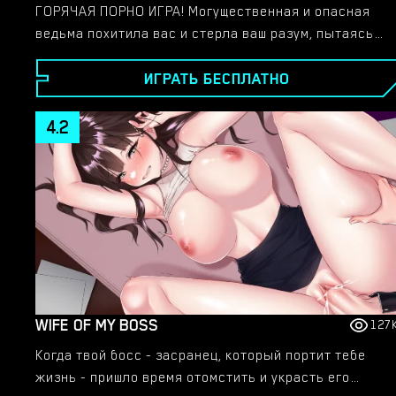
ГОРЯЧАЯ ПОРНО ИГРА! Могущественная и опасная
ведьма похитила вас и стерла ваш разум, пытаясь
превратить в своего раба, чтобы разрушить
ИГРАТЬ БЕСПЛАТНО
«Остров Изака», остров, на котором она жила до
того, как ее изгнали. Она использует вас, чтобы
приблизиться к людям, живущим на острове, и
4.2
получить о них некоторую информацию. У вас есть
выбор: подчиниться или предать ее.
WIFE OF MY BOSS
127
Когда твой босс - засранец, который портит тебе
жизнь - пришло время отомстить и украсть его