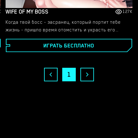
WIFE OF MY BOSS
K
127K
Когда твой босс - засранец, который портит тебе
жизнь - пришло время отомстить и украсть его
жену!​ Играй в новую хентай порно игру прямо
ИГРАТЬ БЕСПЛАТНО
СЕЙЧАС!
1