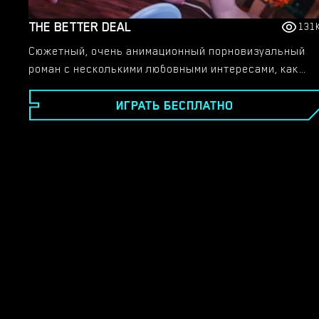
THE BETTER DEAL
131
Сюжетный, очень анимационный порновизуальный
роман с несколькими любовными интересами, как
мужскими, так и женскими. Райли Ито, бывший
ИГРАТЬ БЕСПЛАТНО
солдат, вынужденный покинуть армию, чтобы
поддержать своего брата, теперь сталкивается с
огромными финансовыми трудностями. В тот момент,
когда ситуация кажется ужасной, она получает
непреодолимую, изменяющую жизнь возможность:
присоединиться к элитной команде, выполняющей
решающую миссию по защите профессора Чена в
секретной лаборатории. Сможет ли Райли
преодолеть опасности и защитить профессора?
Сможет ли она найти настоящую любовь среди
хаоса? Ваш выбор определит ее судьбу и будущее.
Порноигра адаптируется к вашим предпочтениям на
основе вашего предыдущего выбора и перестает