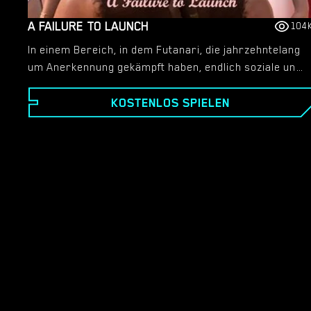
A FAILURE TO LAUNCH
104
In einem Bereich, in dem Futanari, die jahrzehntelang
um Anerkennung gekämpft haben, endlich soziale und
kulturelle Anerkennung erlangen, folgt die Erzählung
KOSTENLOS SPIELEN
Alex – einer 21-jährigen Verkörperung des Faultiers.
Nachdem er seine beruflichen Aktivitäten
vernachlässigt und ein Jahr lang mit Spielen und
Genuss verbracht hat, droht ihm die Räumung aus
dem Haus seines Vaters. Während er versucht, sein
Leben wieder in den Griff zu bekommen, trifft Alex auf
verschiedene Frauen, von denen einige eine
rätselhafte Vergangenheit haben und einzigartige
Eigenschaften besitzen. Führe ihn durch
gesellschaftliche Hürden, verhelfe ihm zum
Berufseinstieg, fördere sinnvolle Verbindungen und
enthülle unerforschte Bereiche des Vergnügens, die
darauf warten, entdeckt zu werden.