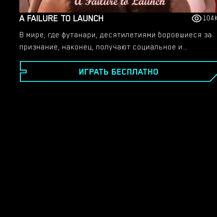
A FAILURE TO LAUNCH
104
В мире, где футанари, десятилетиями боровшиеся за
признание, наконец, получают социальное и
культурное признание, повествование следует за
ИГРАТЬ БЕСПЛАТНО
Алексом — 21-летним олицетворением лени.
Забросив работу и проведя год в играх и потакании
своим прихотям, ему грозит выселение из дома
отца. Пытаясь заново собрать свою жизнь, Алекс
встречает самых разных женщин, некоторые из
которых имеют загадочное прошлое и обладают
уникальными качествами. Проведите его через
социальные барьеры, помогите ему в карьерном
росте, укрепляйте значимые связи и открывайте
неизведанные сферы удовольствий, которые ждут
открытия.