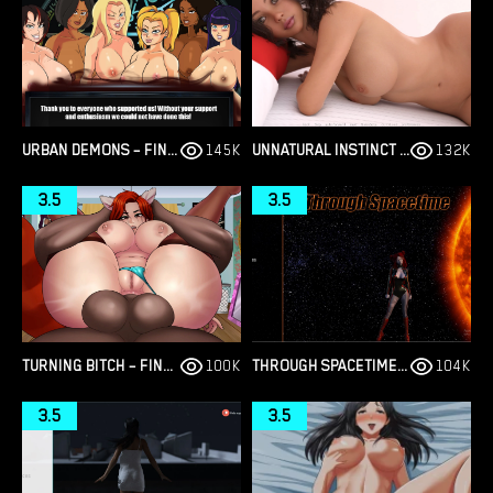
URBAN DEMONS – FINAL VERSION 1.1 [NERGAL]
145K
UNNATURAL INSTINCT – NEW VERSION 0.6 [MERIZMARE]
132K
3.5
3.5
TURNING BITCH – FINAL VERSION (FULL GAME) [NOWAJOESTAR]
100K
THROUGH SPACETIME – NEW FINAL VERSION 1.0 (FULL GAME) [EMPIRIC]
104K
3.5
3.5