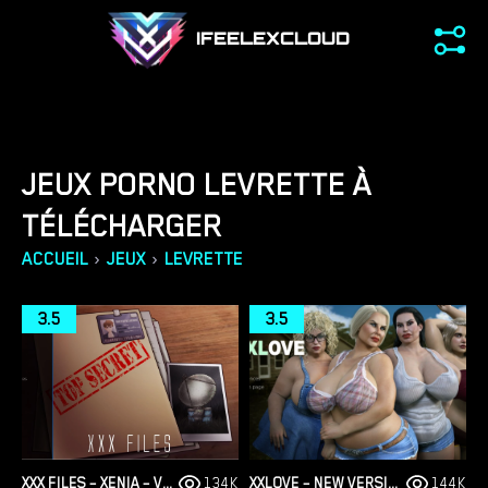
IFEELEXCLOUD
JEUX PORNO LEVRETTE À
TÉLÉCHARGER
›
›
ACCUEIL
JEUX
LEVRETTE
3.5
3.5
XXX FILES – XENIA – VERSION 1.0 (FULL GAME) [FUTADOMWORLD]
134K
XXLOVE – NEW VERSION 0.8 [CHAIXAS-GAMES]
144K