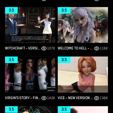
3.5
3.5
WITCHCRAFT – VERSION 0.9.8P – ADDED ANDROID PORT [RED SILHOUETTE]
107K
WELCOME TO HELL – THE VAMPIRE CHRONICLES – NEW VERSION 0.1.0 REMASTERED [NOOBPRO GAMES]
116K
3.5
3.5
VIRGIN’S STORY – FINAL VERSION 1.0 [WET PANTSU GAMES]
142K
VICE – NEW VERSION V4 [STORYTELLER97]
138K
3.5
3.5