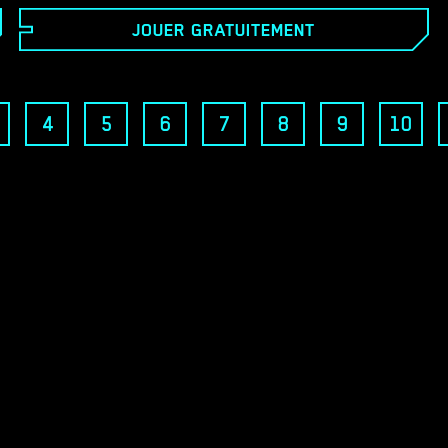
Vous êtes une étudiante récemment diplômée et
JOUER GRATUITEMENT
malchanceuse, confrontée à de nombreuses
pressions de la vie, mais les trois filles qui entrent
dans votre vie changent totalement le cours de votre
destin.
4
5
6
7
8
9
10