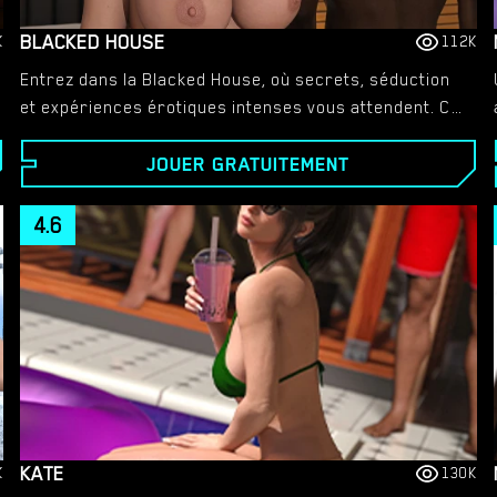
BLACKED HOUSE
K
112K
Entrez dans la Blacked House, où secrets, séduction
et expériences érotiques intenses vous attendent. Ce
jeu regorge de personnages époustouflants,
JOUER GRATUITEMENT
d'animations à couper le souffle et de rencontres
torrides qui repoussent toutes les limites. Préparez-
vous pour un voyage profond et immersif dans la
4.6
passion brute.
KATE
K
130K