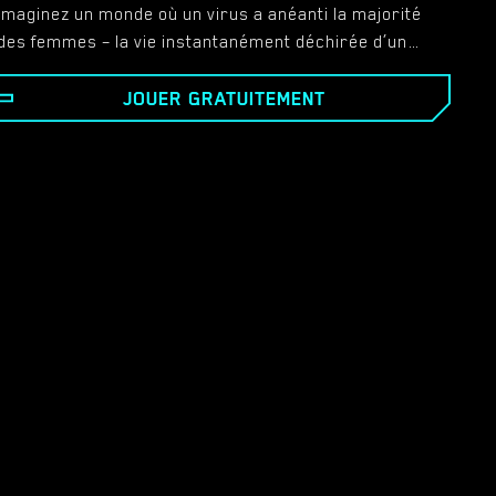
Imaginez un monde où un virus a anéanti la majorité
des femmes – la vie instantanément déchirée d’un
jeune couple aimant. Mais lorsque seuls quelques-uns
JOUER GRATUITEMENT
sont encore en vie, l’inimaginable devient possible et
nécessaire pour assurer la pérennité de l’humanité.
Alors qu’ils progressent dans ce nouveau monde, ils
se retrouvent face à la froide et dure possibilité que
leur relation ne soit plus la même. Est-ce la fin de leur
amour, ou le début d’un voyage plus sombre et plus
primaire qu’aucun des deux n’aurait pu prévoir ?​