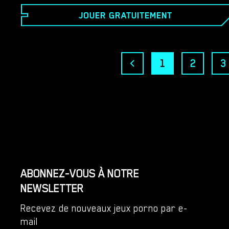
d'Ellie attirera immédiatement l'attention du vendeur,
JOUER GRATUITEMENT
qui tentera de la manipuler.
1
2
3
ABONNEZ-VOUS À NOTRE
NEWSLETTER
Recevez de nouveaux jeux porno par e-
mail