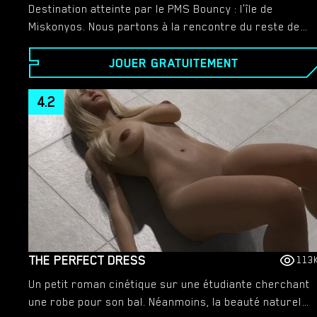
Destination atteinte par le PMS Bouncy : l'île de
Miskonyos. Nous partons à la rencontre du reste de
la famille : tante Julia et cousines Monique et Betty. À
JOUER GRATUITEMENT
Miskonyos, des familles puissantes, des secrets, des
surprises et quelques trahisons nous attendent. Mais
surtout, rencontrez des femmes merveilleuses qui
4.2
ont envie de nouvelles expériences et aventures. Et
qui sommes-nous pour les refuser ?
THE PERFECT DRESS
113
Un petit roman cinétique sur une étudiante cherchant
une robe pour son bal. Néanmoins, la beauté naturelle