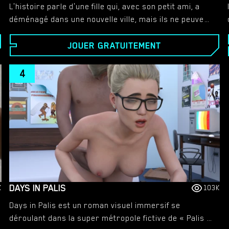
L'histoire parle d'une fille qui, avec son petit ami, a
déménagé dans une nouvelle ville, mais ils ne peuvent
pas vivre ensemble. Le joueur guidera Kate dans son
JOUER GRATUITEMENT
voyage de découverte de son côté sale et secret.
Vous prendrez des décisions dans sa vie pendant
qu'elle se découvrira à travers son parcours sexuel.
4
DAYS IN PALIS
K
103K
Days in Palis est un roman visuel immersif se
déroulant dans la super métropole fictive de « Palis ».