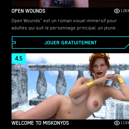
OPEN WOUNDS
126
Open Wounds" est un roman visuel immersif pour
adultes qui suit le personnage principal, un jeune
homme hanté par le meurtre brutal de ses parents.
JOUER GRATUITEMENT
De nouvelles pistes sur leur assassin le voient devoir
se lancer dans un dangereux réseau de crime, de
tromperie et de trahison personnelle.
4.5
WELCOME TO MISKONYOS
119