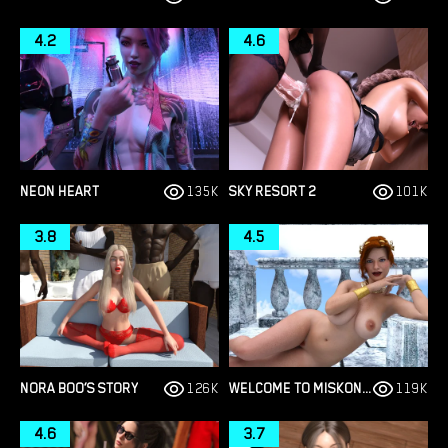
4.2
4.6
NEON HEART
135K
SKY RESORT 2
101K
3.8
4.5
NORA BOO’S STORY
126K
WELCOME TO MISKONYOS
119K
4.6
3.7