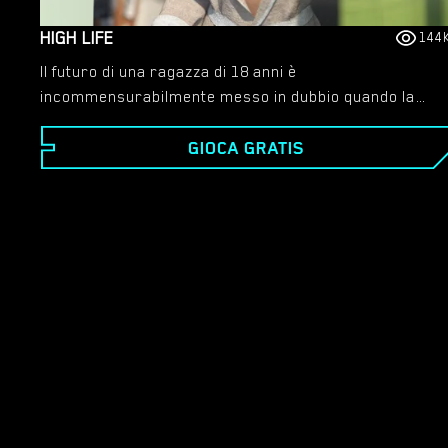
HIGH LIFE
144
Il futuro di una ragazza di 18 anni è
incommensurabilmente messo in dubbio quando la
sua migliore amica, fredda ma problematica, la
GIOCA GRATIS
introduce in un mondo di sesso, droga e alcol. -
Eleanor è una studentessa brillante e talentuosa
proveniente da una famiglia rispettabile. La sua
adolescenza sembra andare bene, finché una serie di
eventi non fanno sì che la sua transizione verso l'età
adulta inizi a andare fuori controllo. Segui Eleanor
mentre tenta di attraversare uno dei bivi più
importanti della vita: l'università. - High Life riguarda
la scelta della tua sessualità. Ragazzi, ragazze o
entrambi. Realizza il sogno di Eleanor di una relazione
felice con il ragazzo perfetto, o lasciala soccombere
alla promiscuità e al desiderio sessuale.