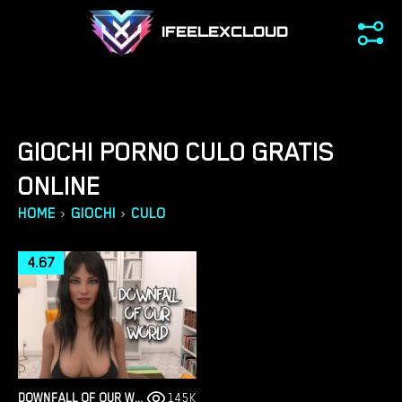
IFEELEXCLOUD
GIOCHI PORNO CULO GRATIS
ONLINE
›
›
HOME
GIOCHI
CULO
4.67
DOWNFALL OF OUR WORLD [DEMO]
145K