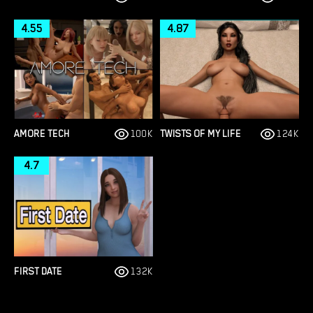
4.55
4.87
AMORE TECH
100K
TWISTS OF MY LIFE
124K
4.7
FIRST DATE
132K