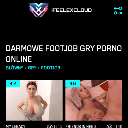
IFEELEXCLOUD
DARMOWE FOOTJOB GRY PORNO
ONLINE
›
›
GŁÓWNY
GRY
FOOTJOB
4.2
4.6
MY LEGACY
141K
FRIENDS IN NEED
118K