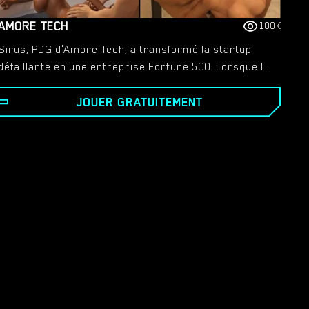
AMORE TECH
100K
Sirus, PDG d'Amore Tech, a transformé la startup
défaillante en une entreprise Fortune 500. Lorsque le
Conseil lui a refusé une augmentation, il s'est senti
JOUER GRATUITEMENT
indigné. Sa femme, Elara, a révélé un secret qui a
alimenté son désir de vengeance. Élaborant un plan
calculé, Sirus l'a exécuté pendant des mois.
Cependant, suite au succès de cette initiative, il se
sentit en conflit. Puis, un appel téléphonique qui a
changé sa vie lui a offert une chance inattendue de
rédemption, le forçant à reconsidérer son chemin et
son bilan moral.