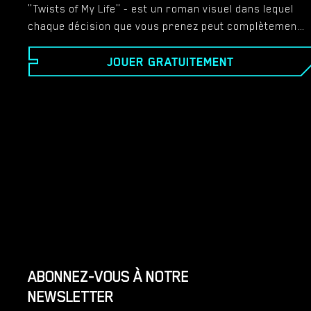
"Twists of My Life" - est un roman visuel dans lequel
chaque décision que vous prenez peut complètement
changer le scénario. Il n'y a pas de « jeu terminé » si
JOUER GRATUITEMENT
vous choisissez la mauvaise réponse, dans ce jeu,
chaque choix que vous ferez mènera à des résultats
différents. Toutes les intrigues sont liées. De
nombreuses filles belles, douces et sexy vous
attendent. Soit ils vous aimeront, soit ils vous
détesteront... C'est à vous de décider. Tout est entre
vos mains, pour ainsi dire.
ABONNEZ-VOUS À NOTRE
NEWSLETTER