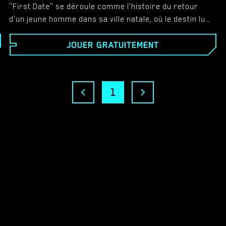
"First Date" se déroule comme l'histoire du retour
d'un jeune homme dans sa ville natale, où le destin lui
présente une fille réservée et timide. Leur première
JOUER GRATUITEMENT
rencontre mène à un rendez-vous qui se transforme
rapidement en une expérience intense et passionnée.
1