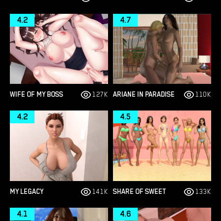
4.2
4.7
WIFE OF MY BOSS
127K
ARIANE IN PARADISE
110K
4.2
4.5
MY LEGACY
141K
SHARE OF SWEET
133K
4.1
4.6