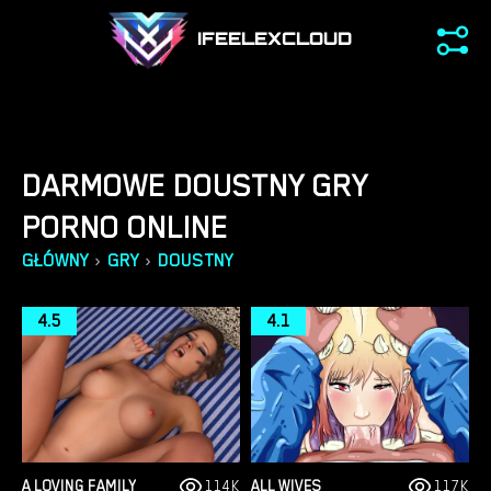
IFEELEXCLOUD
DARMOWE DOUSTNY GRY
PORNO ONLINE
›
›
GŁÓWNY
GRY
DOUSTNY
4.5
4.1
A LOVING FAMILY
114K
ALL WIVES
117K