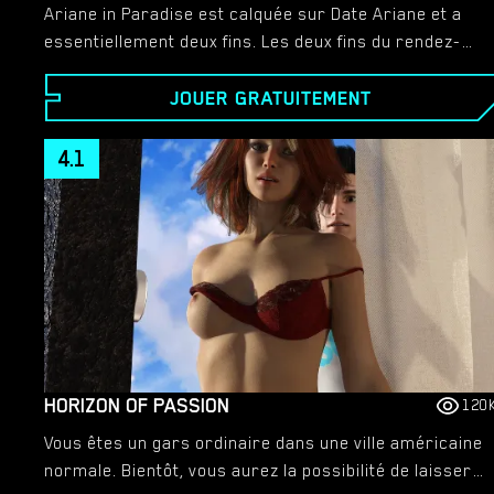
Ariane in Paradise est calquée sur Date Ariane et a
essentiellement deux fins. Les deux fins du rendez-
vous avec Ariane étaient soit embrasser Ariane
JOUER GRATUITEMENT
bonsoir, soit embrasser Ariane bonjour après avoir
passé la nuit. C'est fondamentalement comme ça :
vous pouvez alors recommencer et jouer d'autres
4.1
chemins.​
HORIZON OF PASSION
120
Vous êtes un gars ordinaire dans une ville américaine
normale. Bientôt, vous aurez la possibilité de laisser