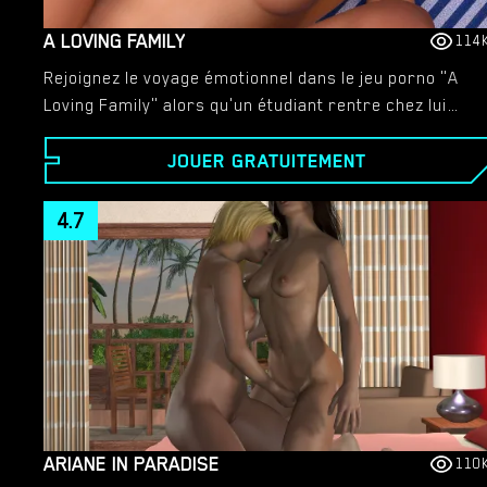
A LOVING FAMILY
114
Rejoignez le voyage émotionnel dans le jeu porno "A
Loving Family" alors qu'un étudiant rentre chez lui
après le décès de son père. Au milieu du chagrin,
JOUER GRATUITEMENT
regardez-le et sa nouvelle belle-famille apprendre à
accepter les différences et à forger des liens
d'amour incassables.​
4.7
ARIANE IN PARADISE
110