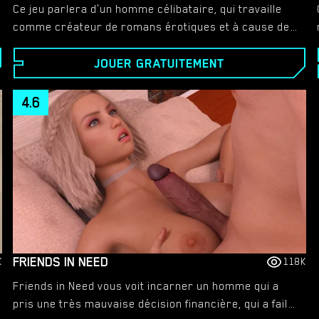
Ce jeu parlera d'un homme célibataire, qui travaille
comme créateur de romans érotiques et à cause de
ce travail et de sa folie, il se sent tout le temps seul.
JOUER GRATUITEMENT
Mais il n'est pas tout seul. Il a ses copains « Mr. D » et
« le cerveau ». Tous arrivent à la conclusion que ce
serait la meilleure idée de perpétuer l'héritage de
4.6
l'homme en fécondant les femelles de la famille de
son frère, lorsqu'elles viennent lui rendre visite.
Pouvez-vous l'aider à réaliser ses projets et
comment ?​
FRIENDS IN NEED
K
118K
Friends in Need vous voit incarner un homme qui a
pris une très mauvaise décision financière, qui a failli