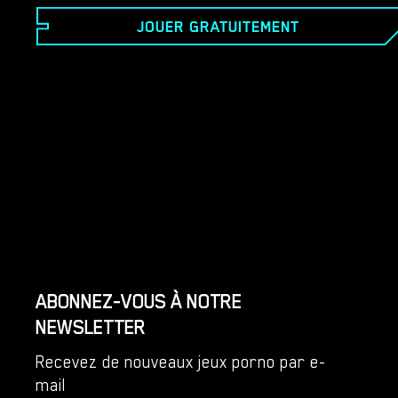
votre famille sur place. Votre mère et votre sœur ont
JOUER GRATUITEMENT
décidé de changer la situation et de déménager dans
un nouvel endroit. Il s’avère que vous allez
déménager dans un nouvel endroit où vous et votre
famille espérez une vie nouvelle et radieuse.
ABONNEZ-VOUS À NOTRE
NEWSLETTER
Recevez de nouveaux jeux porno par e-
mail