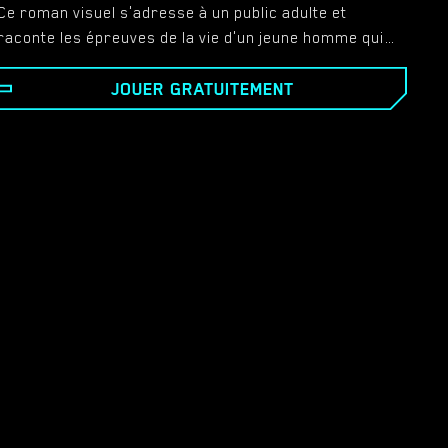
Ce roman visuel s'adresse à un public adulte et
raconte les épreuves de la vie d'un jeune homme qui a
fait face à une série d'événements tragiques qui ont
JOUER GRATUITEMENT
changé son destin. Actuellement, il traverse une
période difficile, équilibrant entre aider ses proches,
combattre ses démons intérieurs et préserver sa
santé mentale. Cependant, le personnage principal
veut une vie meilleure... Créez votre propre chemin
vers le triomphe et le bonheur avec le héros, en
explorant et en découvrant toutes les facettes de
votre moi sombre ou lumineux.