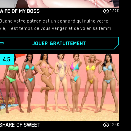
WIFE OF MY BOSS
127K
Quand votre patron est un connard qui ruine votre
vie, il est temps de vous venger et de voler sa femme
!​ Jouez au nouveau jeu porno hentai dès MAINTENANT !
JOUER GRATUITEMENT
4.5
SHARE OF SWEET
133K