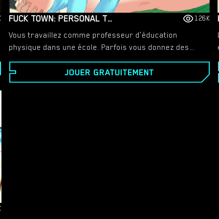
FUCK TOWN: PERSONAL TRAININGS
K
126K
Vous travaillez comme professeur d’éducation
physique dans une école. Parfois vous donnez des
cours particuliers à vos élèves. Aujourd'hui, vous
JOUER GRATUITEMENT
avez une jeune et sexy étudiante nommée Jane. Elle
est prête à s'entraîner avec votre barre et à en tirer
beaucoup de plaisir. Assurez-vous que sa maman ne
le découvre pas.
K