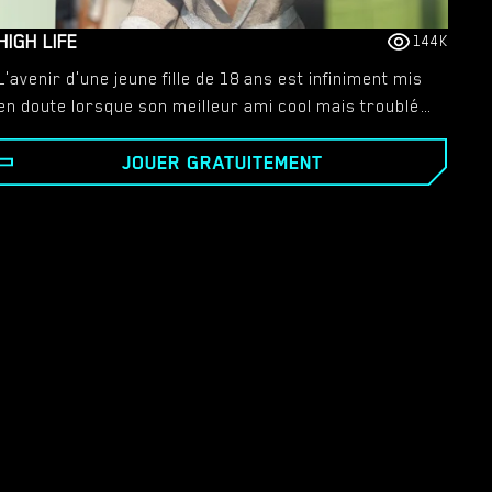
HIGH LIFE
144K
L'avenir d'une jeune fille de 18 ans est infiniment mis
en doute lorsque son meilleur ami cool mais troublé
lui fait découvrir un monde de sexe, de drogue et
JOUER GRATUITEMENT
d'alcool. - Eleanor est une étudiante brillante et
talentueuse issue d'une famille respectable. Ses
années d'adolescence semblent se dérouler très
bien, jusqu'à ce qu'une série d'événements fasse que
sa transition vers l'âge adulte commence à devenir
incontrôlable. Suivez Eleanor alors qu'elle tente de
traverser l'un des carrefours les plus marquants de
la vie : l'université. - High Life, c'est choisir sa
sexualité. Garçons, filles ou les deux. Réalisez le rêve
d'Eleanor d'une relation heureuse avec le garçon
parfait, ou laissez-la succomber à la promiscuité et
au désir sexuels.