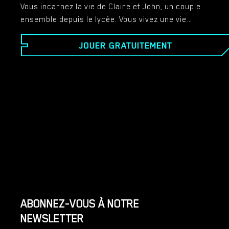
Vous incarnez la vie de Claire et John, un couple
ensemble depuis le lycée. Vous vivez une vie
décontractée où vous vous sentez heureux, mais
JOUER GRATUITEMENT
uniquement en raison de la commodité de votre
situation actuelle. Les choses changent à mesure que
vous rencontrez tous les deux de nouveaux amis
dans toute la ville, et vous commencez tous les deux à
vous demander si vous êtes ensemble pour les
bonnes raisons ou si la recherche de quelque chose
de plus grand existe toujours. - Dans ce roman, vous
développerez de nouvelles amitiés, de nouvelles
opportunités de travail et déciderez du sort de
chaque personnage et s'il est censé exister ou non,
ou s'il est temps d'explorer vos options. - Il y a une
voie amoureuse et une voie de corruption, c'est à
vous de décider.
ABONNEZ-VOUS À NOTRE
NEWSLETTER