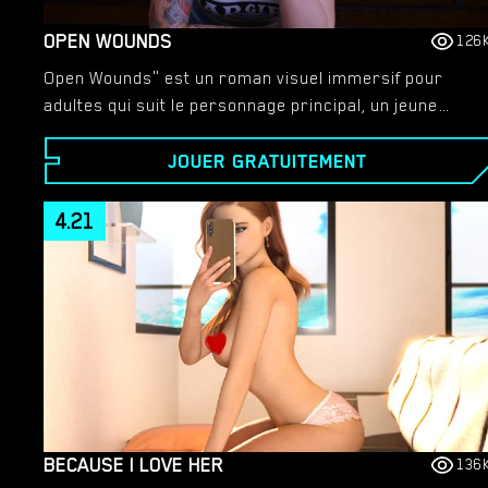
OPEN WOUNDS
126
Open Wounds" est un roman visuel immersif pour
adultes qui suit le personnage principal, un jeune
homme hanté par le meurtre brutal de ses parents.
JOUER GRATUITEMENT
De nouvelles pistes sur leur assassin le voient devoir
se lancer dans un dangereux réseau de crime, de
tromperie et de trahison personnelle.
4.21
BECAUSE I LOVE HER
136