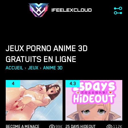
IFEELEXCLOUD
JEUX PORNO ANIME 3D
GRATUITS EN LIGNE
›
›
ACCUEIL
JEUX
ANIME 3D
4
4.3
BECOME A MENACE
99K
25 DAYS HIDEOUT
112K