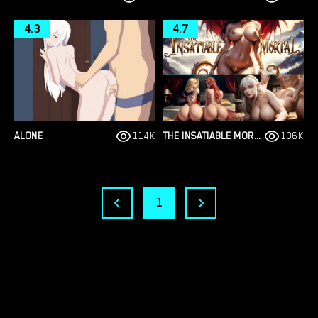
4.3
4.7
ALONE
114K
THE INSATIABLE MORTAL
136K
1