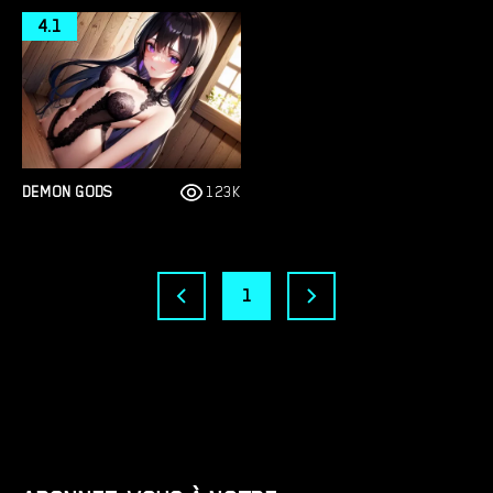
4.1
DEMON GODS
123K
1