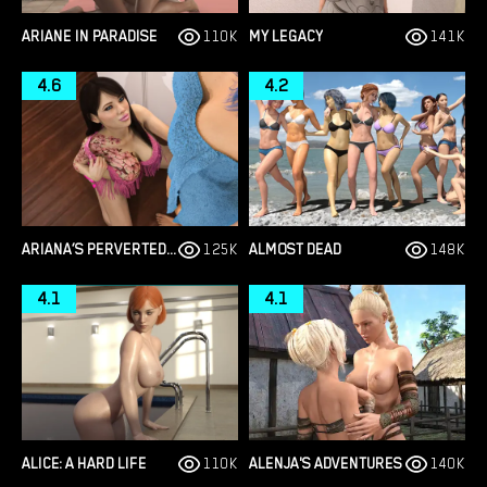
ARIANE IN PARADISE
110K
MY LEGACY
141K
4.6
4.2
ARIANA’S PERVERTED DIARY
125K
ALMOST DEAD
148K
4.1
4.1
ALICE: A HARD LIFE
110K
ALENJA'S ADVENTURES
140K