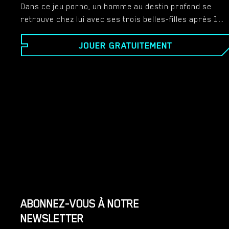
Dans ce jeu porno, un homme au destin profond se
retrouve chez lui avec ses trois belles-filles après 16
ans d'absence passés derrière les barreaux. Les
JOUER GRATUITEMENT
filles sont devenues des jeunes femmes. Alors que
l'homme est aux prises avec la complexité de ses
émotions, il découvre une profondeur de sentiment
pour les filles qui transcende le simple amour
paternel. Parcourez ce récit complexe en choisissant
d’être compatissant ou ferme. Le sort de ces filles
est entre vos mains...
ABONNEZ-VOUS À NOTRE
NEWSLETTER