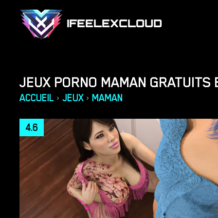
IFEELEXCLOUD
JEUX PORNO MAMAN GRATUITS 
ACCUEIL
JEUX
MAMAN
›
›
4.6