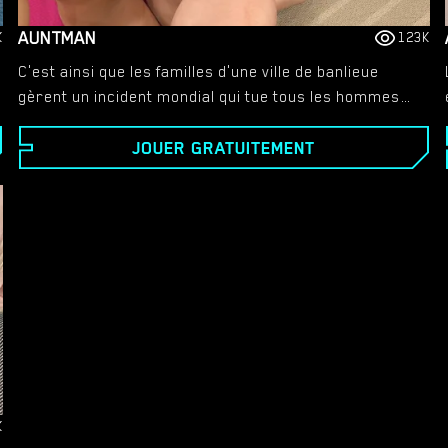
AUNTMAN
K
123K
C'est ainsi que les familles d'une ville de banlieue
gèrent un incident mondial qui tue tous les hommes
adultes. - Et explore la croissance des jeunes
JOUER GRATUITEMENT
hommes dans un monde majoritairement féminin.​
K