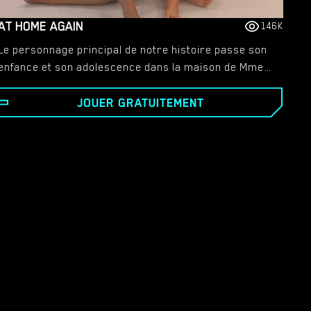
AT HOME AGAIN
146K
Le personnage principal de notre histoire passe son
enfance et son adolescence dans la maison de Mme
Campbell et de ses trois filles. - Lorsqu'il obtient son
JOUER GRATUITEMENT
diplôme d'études secondaires, son père l'envoie
étudier dans une université à l'autre bout du pays et
lui interdit de continuer à fréquenter ces femmes.