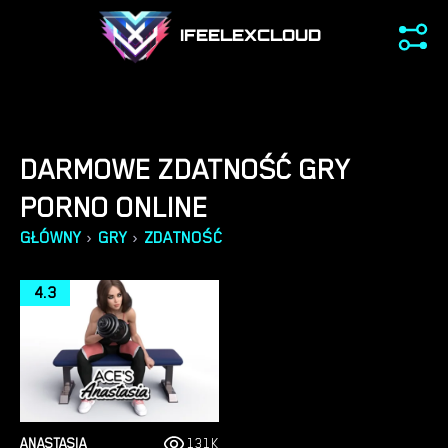
IFEELEXCLOUD
DARMOWE ZDATNOŚĆ GRY
PORNO ONLINE
›
›
GŁÓWNY
GRY
ZDATNOŚĆ
4.3
ANASTASIA
131K