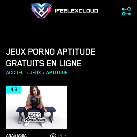
IFEELEXCLOUD
JEUX PORNO APTITUDE
GRATUITS EN LIGNE
›
›
ACCUEIL
JEUX
APTITUDE
4.3
ANASTASIA
131K