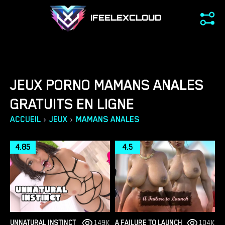
IFEELEXCLOUD
JEUX PORNO MAMANS ANALES
GRATUITS EN LIGNE
›
›
ACCUEIL
JEUX
MAMANS ANALES
4.85
4.5
UNNATURAL INSTINCT
149K
A FAILURE TO LAUNCH
104K