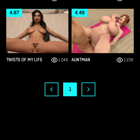
4.87
4.49
TWISTS OF MY LIFE
124K
AUNTMAN
123K
1