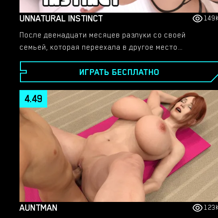
UNNATURAL INSTINCT
149
После двенадцати месяцев разлуки со своей
семьей, которая переехала в другое место
жительства, вы воссоединяетесь и
ИГРАТЬ БЕСПЛАТНО
воссоединяетесь с ними. Однако во время этого
воссоединения вы также встречаете незнакомые
лица и отправляетесь на поиски принцессы,
4.49
запертой в замке. О боже, это похоже на сценарий
вообще из другой игры.
AUNTMAN
123