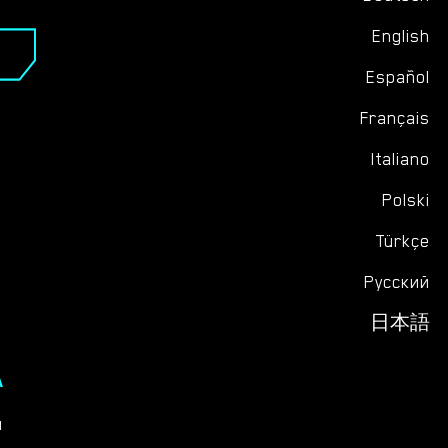
English
Español
Français
Italiano
Polski
Türkçe
Русский
日本語
А
ы