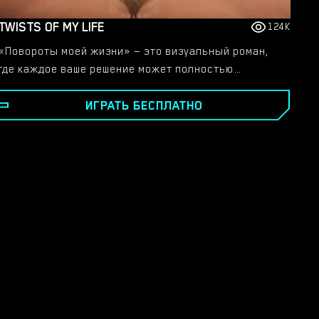
TWISTS OF MY LIFE
124K
«Повороты моей жизни» — это визуальный роман,
где каждое ваше решение может полностью
изменить сюжетную линию. Если вы выберете
ИГРАТЬ БЕСПЛАТНО
неправильный ответ, игра не закончится. В этой
игре каждый ваш выбор приведет к разным
результатам. Все сюжетные линии переплетены
между собой. Вас ждет много красивых, милых и
сексуальных девушек. Они будут либо любить тебя,
либо ненавидеть... Это зависит от тебя. Все, так
сказать, в ваших руках.