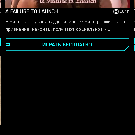
A FAILURE TO LAUNCH
K
104K
В мире, где футанари, десятилетиями боровшиеся за
признание, наконец, получают социальное и
культурное признание, повествование следует за
ИГРАТЬ БЕСПЛАТНО
Алексом — 21-летним олицетворением лени.
Забросив работу и проведя год в играх и потакании
своим прихотям, ему грозит выселение из дома
отца. Пытаясь заново собрать свою жизнь, Алекс
встречает самых разных женщин, некоторые из
которых имеют загадочное прошлое и обладают
уникальными качествами. Проведите его через
социальные барьеры, помогите ему в карьерном
росте, укрепляйте значимые связи и открывайте
неизведанные сферы удовольствий, которые ждут
открытия.
K