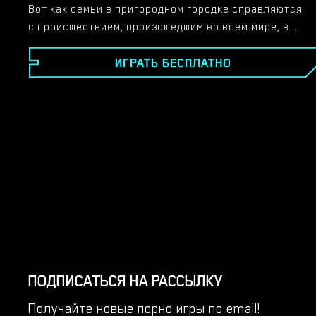
Вот как семьи в пригородном городке справляются
с происшествием, произошедшим во всем мире, в
результате которого погибли все взрослые
ИГРАТЬ БЕСПЛАТНО
мужчины. - И исследует рост молодых людей в мире,
где доминируют женщины.​
ПОДПИСАТЬСЯ НА РАССЫЛКУ
Получайте новые порно игры по email!