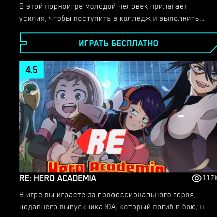
В этой порноигре молодой человек прилагает
усилия, чтобы поступить в колледж и выполнить
обещание, данное много лет назад. Однако в тот же
ИГРАТЬ БЕСПЛАТНО
год, что и вступительный экзамен, внезапное и
трагическое событие ведет его по другому пути.
Спустя четыре года, потеряв всё, он получает
4.5
возможность заново построить свою жизнь. В этом
знакомом, но новом месте он встретит разных
людей, которые окажут влияние на его жизнь, и еще
не одна тайна ждет своего раскрытия.​
RE: HERO ACADEMIA
117
В игре вы играете за профессионального героя,
недавнего выпускника ЮА, который погиб в бою, но