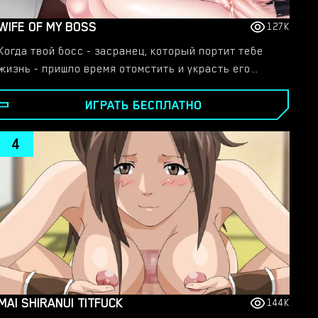
WIFE OF MY BOSS
127K
Когда твой босс - засранец, который портит тебе
жизнь - пришло время отомстить и украсть его
жену!​ Играй в новую хентай порно игру прямо
ИГРАТЬ БЕСПЛАТНО
СЕЙЧАС!
4
MAI SHIRANUI TITFUCK
144K