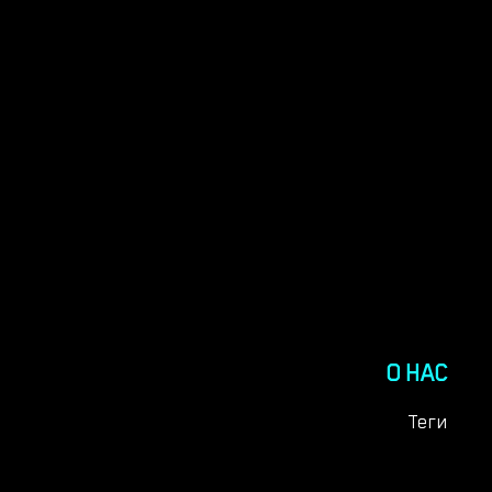
главных ролях в нескольких разных проектах!
О НАС
Теги