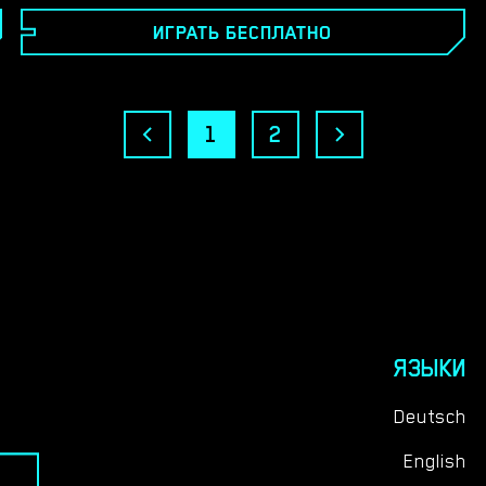
со своей мамой, красивой и очень чувственной
ИГРАТЬ БЕСПЛАТНО
женщиной. Джейсон хочет измениться, но его мама
ужасно сексуальна... И его новая работа в компании
по производству нижнего белья может вновь
пробудить его желания...​
1
2
ЯЗЫКИ
Deutsch
English