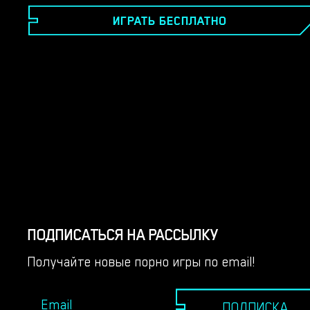
был спасен таинственной причудой и отправлен в
ИГРАТЬ БЕСПЛАТНО
прошлое. - Получив второй шанс, пришло время
отточить свою силу, сблизиться с союзниками,
чтобы разгадать тайну своего будущего и
попытаться избежать надвигающейся гибели. - По
пути вам предстоит пережить множество
непристойных ситуаций с любимыми персонажами.
Справедливая цена за одну смерть, верно?​
ПОДПИСАТЬСЯ НА РАССЫЛКУ
Получайте новые порно игры по email!
ПОДПИСКА