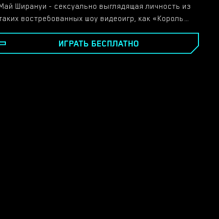
Май Ширануи - сексуально выглядящая личность из
таких востребованных шоу видеоигр, как «Король
бойцов» и «Смертельный фуй» - несомненно, нимфа
ИГРАТЬ БЕСПЛАТНО
многих талантов... наряду с двумя из своих самых
сильных способностей она готова
продемонстрировать в этой маленькой, но
чрезвычайно веселой игре, где, если вы не
получили это от имени, она предоставит вам
невероятный цифровой трах сисек! И вам на самом
деле не нужно будет уделять время поклонению ей,
она понимает, почему вы ее гудки, готовы в любой
момент взять между собой ваш большой жесткий
цифровой мужской стержень! И это не говоря уже о
том, что Май - настоящая поклонница оральных
работ, которые вы также можете практиковать в
этой интерактивной аниме-порнопародии! И это еще
не все - если вам нужно много Май Ширануи,
посетите наш сайт, где вы сможете найти ее в