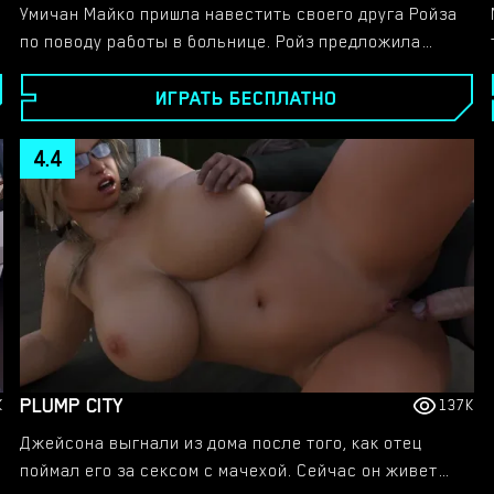
Умичан Майко пришла навестить своего друга Ройза
по поводу работы в больнице. Ройз предложила
нашей героине поработать проституткой в ​​офисе
ИГРАТЬ БЕСПЛАТНО
GloryHole. Нашей героине пришлось подавать ртом и
руками несколько членов, торчащих из дырок в
стенах. Кабинет создавался как новый вид
4.4
медицинских процедур, после посещения которых
пациенты мужского пола быстрее выздоравливают.
Умичан очень хотела помочь подруге и пациентам, а
также заработать денег, поэтому охотно
согласилась.
PLUMP CITY
K
137K
Джейсона выгнали из дома после того, как отец
поймал его за сексом с мачехой. Сейчас он живет