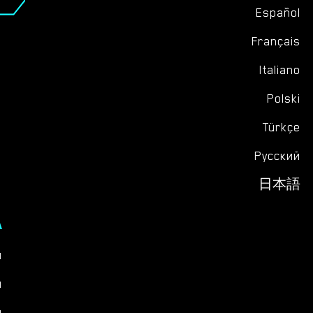
Español
Français
Italiano
Polski
Türkçe
Русский
日本語
А
ы
я
и